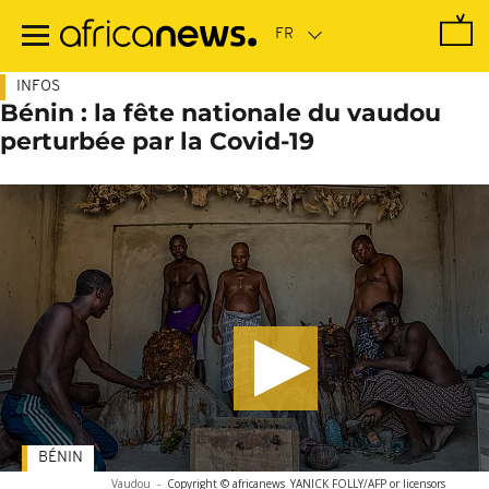
Passer
au
contenu
principal
INFOS
Bénin : la fête nationale du vaudou
perturbée par la Covid-19
BÉNIN
Vaudou
-
Copyright © africanews
YANICK FOLLY/AFP or licensors