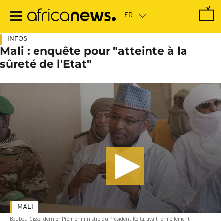
Passer
au
contenu
principal
INFOS
Mali : enquête pour "atteinte à la
sûreté de l'Etat"
MALI
Boubou Cissé, dernier Premier ministre du Président Keïta, avait formellement