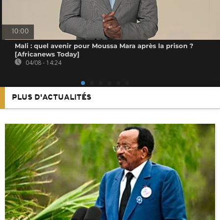
10:00
Mali : quel avenir pour Moussa Mara après la prison ?
[Africanews Today]
04/08 - 14:24
PLUS D'ACTUALITÉS