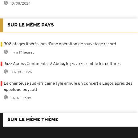
13/08/2024
SUR LE MÊME PAYS
308 otages libérés lors d’une opération de sauvetage record
Il y a 17 heures
Jazz Across Continents : à Abuja, le jazz rassemble les cultures
03/08 - 11:26
La chanteuse sud-africaine Tyla annule un concert à Lagos après des
appels au boycott
31/07 - 15:15
SUR LE MÊME THÈME