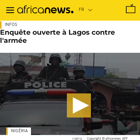
Passer
au
contenu
principal
INFOS
Enquête ouverte à Lagos contre
l'armée
NIGÉRIA
nigéria
-
Copyright © africanews
AFP