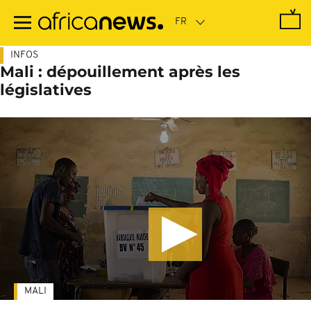
Passer
au
contenu
principal
INFOS
Mali : dépouillement après les
législatives
MALI