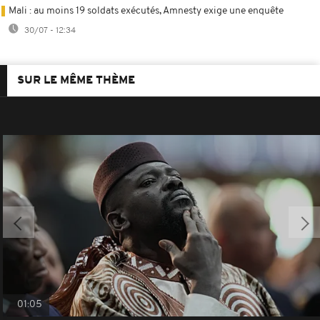
Mali : au moins 19 soldats exécutés, Amnesty exige une enquête
30/07 - 12:34
SUR LE MÊME THÈME
01:05