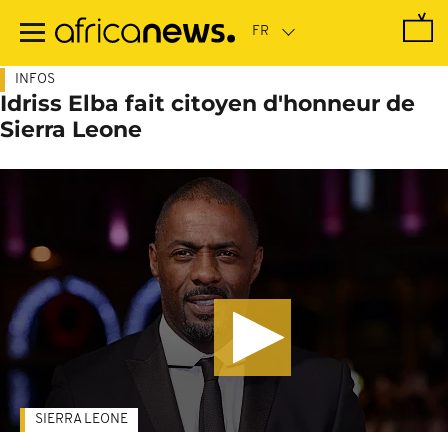
Passer
au
contenu
principal
INFOS
Idriss Elba fait citoyen d'honneur de
Sierra Leone
SIERRA LEONE