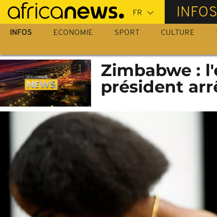
Passer
INFO
au
contenu
INFOS
ECONOMIE
SPORT
CULTURE
principal
Zimbabwe : l'
président arr