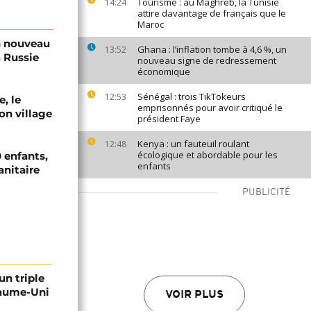
Tourisme : au Maghreb, la Tunisie
14:24
attire davantage de français que le
Maroc
n nouveau
Ghana : l’inflation tombe à 4,6 %, un
13:52
a Russie
nouveau signe de redressement
économique
Sénégal : trois TikTokeurs
12:53
e, le
emprisonnés pour avoir critiqué le
on village
président Faye
Kenya : un fauteuil roulant
12:48
écologique et abordable pour les
 enfants,
enfants
anitaire
PUBLICITÉ
un triple
yaume-Uni
VOIR PLUS