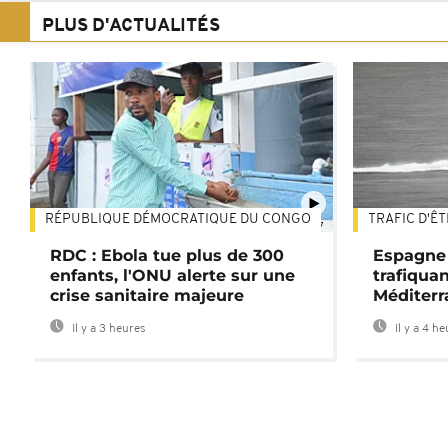
PLUS D'ACTUALITÉS
RÉPUBLIQUE DÉMOCRATIQUE DU CONGO
TRAFIC D'Ê
01:47
RDC : Ebola tue plus de 300
Espagne 
enfants, l'ONU alerte sur une
trafiqua
crise sanitaire majeure
Méditerr
Il y a 3 heures
Il y a 4 h