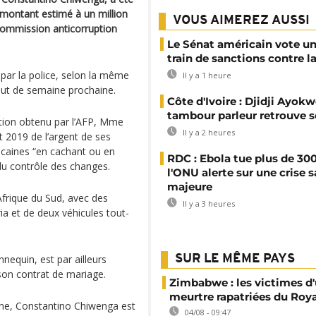
 montant estimé à un million
VOUS AIMEREZ AUSSI
 Commission anticorruption
Le Sénat américain vote u
train de sanctions contre l
par la police, selon la même
Il y a 1 heure
but de semaine prochaine.
Côte d'Ivoire : Djidji Ayokw
tambour parleur retrouve s
tion obtenu par l’AFP, Mme
Il y a 2 heures
 2019 de l’argent de ses
caines “en cachant ou en
RDC : Ebola tue plus de 300
n du contrôle des changes.
l'ONU alerte sur une crise s
majeure
 Afrique du Sud, avec des
Il y a 3 heures
ia et de deux véhicules tout-
equin, est par ailleurs
SUR LE MÊME PAYS
 son contrat de mariage.
Zimbabwe : les victimes d'
meurtre rapatriées du Ro
ne, Constantino Chiwenga est
04/08 - 09:47