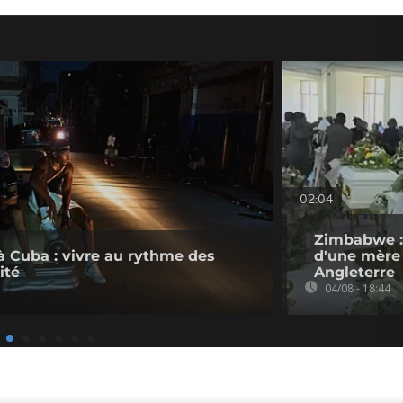
02:04
Zimbabwe :
à Cuba : vivre au rythme des
d'une mère 
ité
Angleterre
04/08 - 18:44