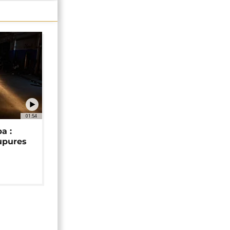
01:54
a :
upures