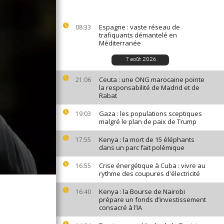
Espagne : vaste réseau de
08:33
trafiquants démantelé en
Méditerranée
7 août 2026
Ceuta : une ONG marocaine pointe
21:06
la responsabilité de Madrid et de
Rabat
Gaza : les populations sceptiques
19:03
malgré le plan de paix de Trump
Kenya : la mort de 15 éléphants
17:55
dans un parc fait polémique
Crise énergétique à Cuba : vivre au
16:55
rythme des coupures d'électricité
Kenya : la Bourse de Nairobi
16:40
prépare un fonds d’investissement
consacré à l’IA