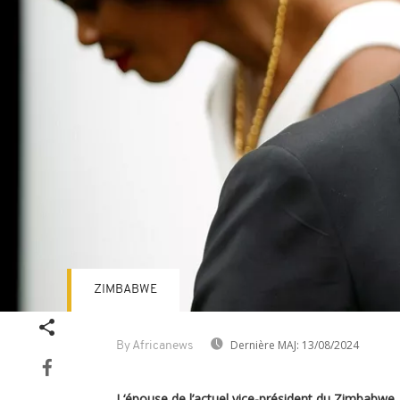
ZIMBABWE
Dernière MAJ:
13/08/2024
By Africanews
L‘épouse de l’actuel vice-président du Zimbabwe