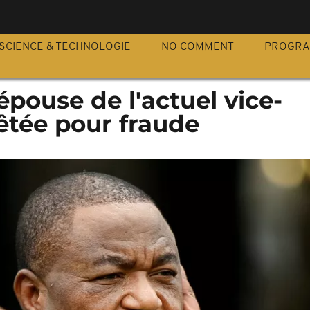
S
SCIENCE & TECHNOLOGIE
NO COMMENT
PROGR
épouse de l'actuel vice-
êtée pour fraude