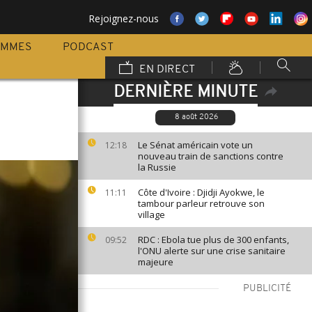
Rejoignez-nous
AMMES
PODCAST
EN DIRECT
DERNIÈRE MINUTE
8 août 2026
Le Sénat américain vote un
12:18
nouveau train de sanctions contre
la Russie
Côte d'Ivoire : Djidji Ayokwe, le
11:11
tambour parleur retrouve son
village
RDC : Ebola tue plus de 300 enfants,
09:52
l'ONU alerte sur une crise sanitaire
majeure
PUBLICITÉ