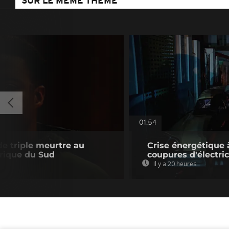
SUR LE MÊME THÈME
01:54
e triple meurtre au
Crise énergétique 
rique du Sud
coupures d'électric
Il y a 20 heures