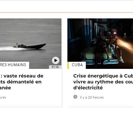
TRES HUMAINS
CUBA
01:18
: vaste réseau de
Crise énergétique à Cub
nts démantelé en
vivre au rythme des co
anée
d'électricité
eures
Il y a 20 heures