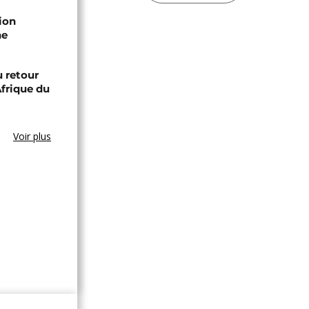
ion
he
 retour
Afrique du
Voir plus