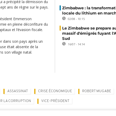
i a précipité la démission du
ept ans de règne sur le pays.
Zimbabwe : la transformat
locale du lithium en marc
président Emmerson
02/08 - 10:15
omie en pleine déconfiture du
Le Zimbabwe se prepare au
itaux et l‘évasion fiscale.
massif d'émigrés fuyant l'
Sud
er dans son pays après un
16/07 - 14:14
use était absente de la
s son village natal.
ASSASSINAT
CRISE ÉCONOMIQUE
ROBERT MUGABE
R LA CORRUPTION
VICE-PRÉSIDENT