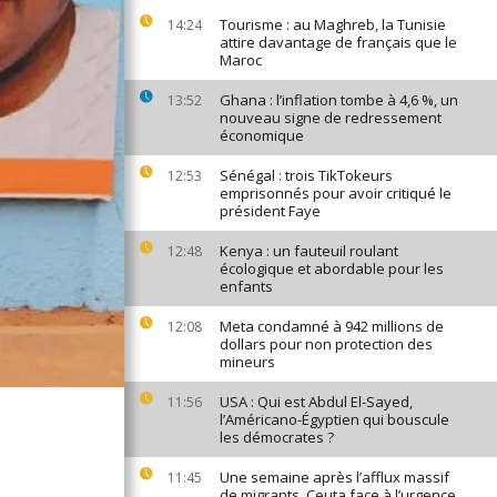
Tourisme : au Maghreb, la Tunisie
14:24
attire davantage de français que le
Maroc
Ghana : l’inflation tombe à 4,6 %, un
13:52
nouveau signe de redressement
économique
Sénégal : trois TikTokeurs
12:53
emprisonnés pour avoir critiqué le
président Faye
Kenya : un fauteuil roulant
12:48
écologique et abordable pour les
enfants
Meta condamné à 942 millions de
12:08
dollars pour non protection des
mineurs
USA : Qui est Abdul El-Sayed,
11:56
l’Américano-Égyptien qui bouscule
les démocrates ?
Une semaine après l’afflux massif
11:45
de migrants, Ceuta face à l’urgence