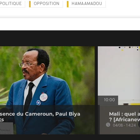
POLITIQUE
OPPOSITION
HAMA AMADOU
10:00
bsence du Cameroun, Paul Biya
Mali : quel
ts
? [Africane
04/08 - 14:24