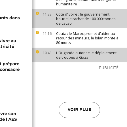
humanitaire
Côte d’Ivoire : le gouvernement
11:33
ants dans
boucle le rachat de 100 000 tonnes
de cacao
Ceuta : le Maroc promet d’aider au
11:16
retour des mineurs, le bilan monte à
vivre au
80 morts
tricité
L’Ouganda autorise le déploiement
10:43
de troupes à Gaza
i prépare
PUBLICITÉ
 consacré
VOIR PLUS
ivre son
de l’AES