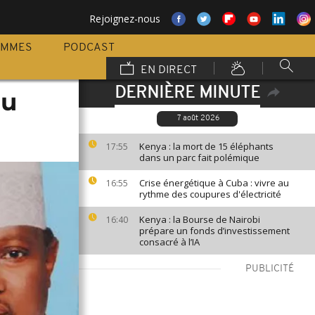
Rejoignez-nous
AMMES
PODCAST
EN DIRECT
DERNIÈRE MINUTE
au
7 août 2026
Kenya : la mort de 15 éléphants
17:55
dans un parc fait polémique
Crise énergétique à Cuba : vivre au
16:55
rythme des coupures d'électricité
Kenya : la Bourse de Nairobi
16:40
prépare un fonds d’investissement
consacré à l’IA
PUBLICITÉ