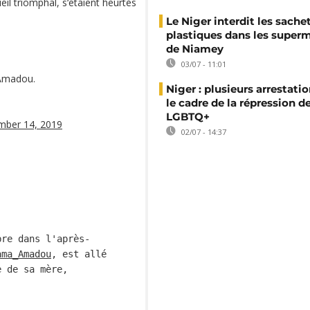
eil triomphal, s‘étaient heurtés
Le Niger interdit les sache
plastiques dans les super
de Niamey
03/07 - 11:01
 Amadou.
Niger : plusieurs arrestati
le cadre de la répression d
LGBTQ+
ber 14, 2019
02/07 - 14:37
bre dans l'après-
ama_Amadou
, est allé
e de sa mère,