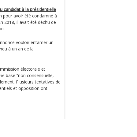
candidat à la présidentielle
tin pour avoir été condamné à
En 2018, il avait été déchu de
nt.
 annoncé vouloir entamer un
endu à un an de la
ommission électorale et
une base “non consensuelle,
rlement. Plusieurs tentatives de
entiels et opposition ont