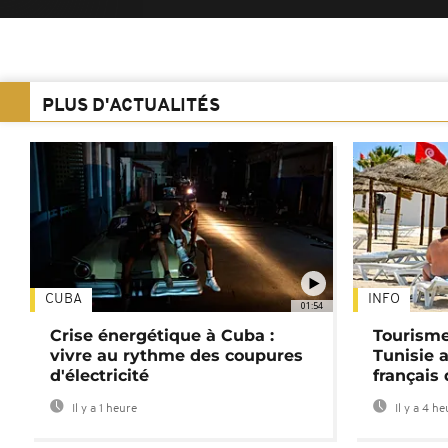
PLUS D'ACTUALITÉS
CUBA
INFO
01:54
Crise énergétique à Cuba :
Tourisme
vivre au rythme des coupures
Tunisie 
d'électricité
français
Il y a 1 heure
Il y a 4 h