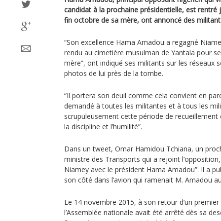
candidat à la prochaine présidentielle, est rentré
fin octobre de sa mère, ont annoncé des militants
“Son excellence Hama Amadou a regagné Niamey c
rendu au cimetière musulman de Yantala pour se r
mère”, ont indiqué ses militants sur les réseaux s
photos de lui près de la tombe.
“Il portera son deuil comme cela convient en parei
demandé à toutes les militantes et à tous les mil
scrupuleusement cette période de recueillement 
la discipline et l’humilité”.
Dans un tweet, Omar Hamidou Tchiana, un pro
ministre des Transports qui a rejoint l’opposition
Niamey avec le président Hama Amadou”. Il a pub
son côté dans l’avion qui ramenait M. Amadou au
Le 14 novembre 2015, à son retour d’un premier ex
l’Assemblée nationale avait été arrêté dès sa de