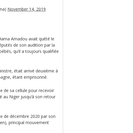
rma)
November 14, 2019
Hama Amadou avait quitté le
députés de son audition par la
bébés, qu’il a toujours qualifiée
stre, était arrivé deuxième à
mpagne, étant emprisonné.
ce de sa cellule pour recevoir
ré au Niger jusqu‘à son retour
elle de décembre 2020 par son
en), principal mouvement