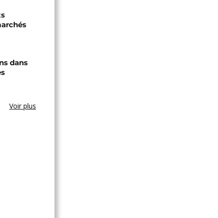
ts
marchés
ons dans
es
Voir plus