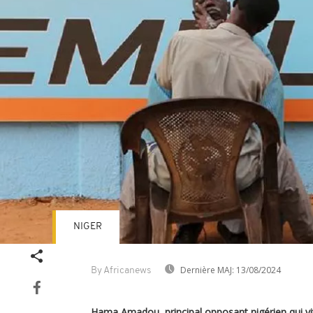
NIGER
Dernière MAJ:
13/08/2024
By Africanews
Hama Amadou, principal opposant nigérien qui vit 