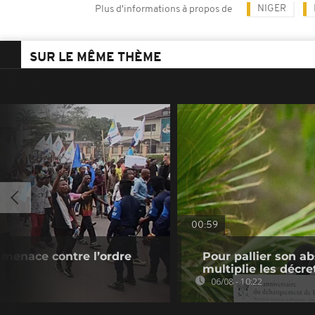
NIGER
Plus d'informations à propos de
SUR LE MÊME THÈME
00:59
 menace contre l’ordre
Pour pallier son a
multiplie les décre
06/08 - 10:22