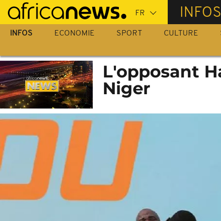
Passer
INFO
au
contenu
INFOS
ECONOMIE
SPORT
CULTURE
principal
L'opposant H
Niger