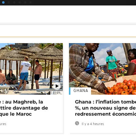
GHANA
01:01
 : au Maghreb, la
Ghana : l’inflation tomb
attire davantage de
%, un nouveau signe de
 que le Maroc
redressement économi
eures
Il y a 4 heures