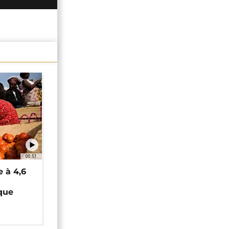
00:51
e à 4,6
que