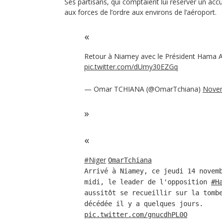
Ses partisans, qui comptaient lui réserver un accu
aux forces de l’ordre aux environs de l’aéroport.
Retour à Niamey avec le Président Hama
pic.twitter.com/dUmy30EZGq
— Omar TCHIANA (@OmarTchiana)
Novem
#Niger
OmarTchiana
Arrivé à Niamey, ce jeudi 14 novem
midi, le leader de l'opposition
#H
aussitôt se recueillir sur la tomb
décédée il y a quelques jours.
pic.twitter.com/gnucdhPL0O