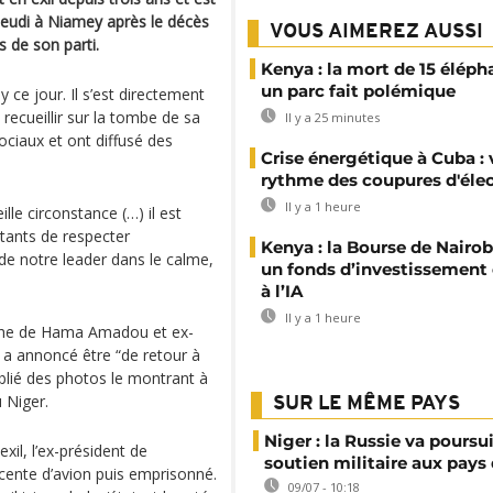
 jeudi à Niamey après le décès
VOUS AIMEREZ AUSSI
 de son parti.
Kenya : la mort de 15 éléph
un parc fait polémique
e jour. Il s’est directement
ecueillir sur la tombe de sa
Il y a 25 minutes
ociaux et ont diffusé des
Crise énergétique à Cuba : 
rythme des coupures d'élec
Il y a 1 heure
lle circonstance (…) il est
itants de respecter
Kenya : la Bourse de Nairob
de notre leader dans le calme,
un fonds d’investissement
à l’IA
Il y a 1 heure
che de Hama Amadou et ex-
, a annoncé être “de retour à
lié des photos le montrant à
 Niger.
SUR LE MÊME PAYS
Niger : la Russie va poursu
il, l’ex-président de
soutien militaire aux pays 
scente d’avion puis emprisonné.
09/07 - 10:18