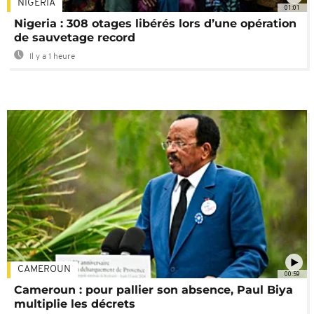
NIGÉRIA
01:01
Nigeria : 308 otages libérés lors d’une opération
de sauvetage record
Il y a 1 heure
CAMEROUN
00:59
Cameroun : pour pallier son absence, Paul Biya
multiplie les décrets