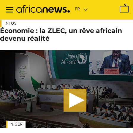
Passer
au
contenu
principal
INFOS
Économie : la ZLEC, un rêve africain
devenu réalité
NIGER