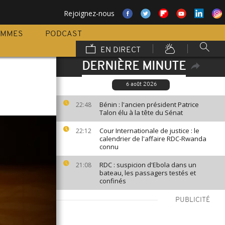
Rejoignez-nous
AMMES
PODCAST
EN DIRECT
DERNIÈRE MINUTE
6 août 2026
Bénin : l'ancien président Patrice
22:48
Talon élu à la tête du Sénat
Cour Internationale de justice : le
22:12
calendrier de l'affaire RDC-Rwanda
connu
RDC : suspicion d'Ebola dans un
21:08
bateau, les passagers testés et
confinés
PUBLICITÉ