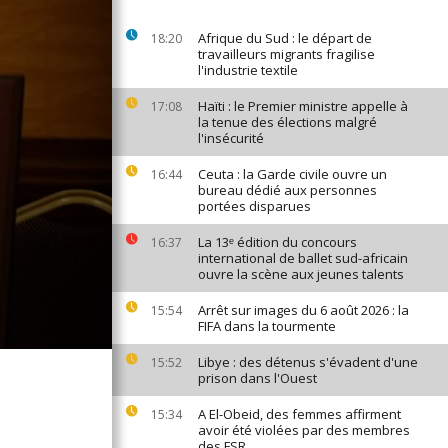
Afrique du Sud : le départ de
18:20
travailleurs migrants fragilise
l'industrie textile
Haïti : le Premier ministre appelle à
17:08
la tenue des élections malgré
l'insécurité
Ceuta : la Garde civile ouvre un
16:44
bureau dédié aux personnes
portées disparues
La 13ᵉ édition du concours
16:37
international de ballet sud-africain
ouvre la scène aux jeunes talents
Arrêt sur images du 6 août 2026 : la
15:54
FIFA dans la tourmente
Libye : des détenus s'évadent d'une
15:52
prison dans l'Ouest
A El-Obeid, des femmes affirment
15:34
avoir été violées par des membres
des FSR