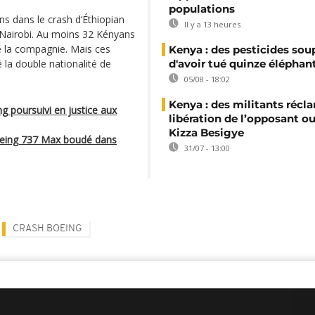
populations
ns dans le crash d‘Éthiopian
Il y a 13 heures
et Nairobi. Au moins 32 Kényans
de la compagnie. Mais ces
Kenya : des pesticides so
 la double nationalité de
d'avoir tué quinze éléphan
05/08 - 18:02
Kenya : des militants récl
ng poursuivi en justice aux
libération de l’opposant o
Kizza Besigye
 Boeing 737 Max boudé dans
31/07 - 13:00
CRASH BOEING