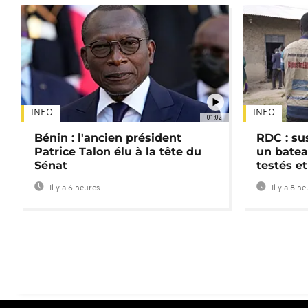
INFO
INFO
01:02
Bénin : l'ancien président
RDC : su
Patrice Talon élu à la tête du
un batea
Sénat
testés et
Il y a 6 heures
Il y a 8 h