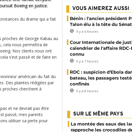
oursuit Boeing en justice.
VOUS AIMEREZ AUSSI
Bénin : l'ancien président P
constances du drame qui a fait
Talon élu à la tête du Sénat
Il y a 6 heures
es proches de George Kabau au
Cour Internationale de justi
ois, cela nous permettra de
calendrier de l'affaire RD
Boeing. Nos clients nous ont
connu
ela s’est passé et de faire en
Il y a 7 heures
RDC : suspicion d'Ebola da
’avionneur américain du fait du
bateau, les passagers testé
nes. Des plaintes rédigées par
confinés
es proches cherchent à
Il y a 8 heures
pas et ne devrait pas être
SUR LE MÊME PAYS
’est passé, mes parents
ns utiliser sa perte pour
La montée des eaux des la
rapproche les crocodiles d