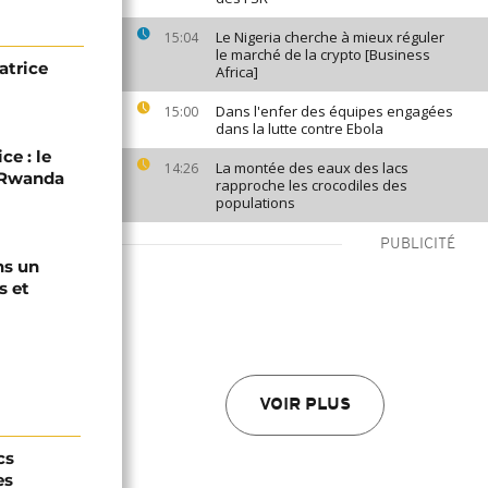
Le Nigeria cherche à mieux réguler
15:04
le marché de la crypto [Business
atrice
Africa]
Dans l'enfer des équipes engagées
15:00
dans la lutte contre Ebola
ce : le
La montée des eaux des lacs
14:26
C-Rwanda
rapproche les crocodiles des
populations
PUBLICITÉ
ns un
s et
VOIR PLUS
cs
es