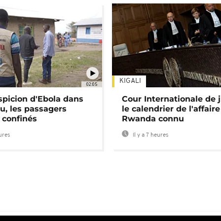
KIGALI
02:05
spicion d'Ebola dans
Cour Internationale de j
u, les passagers
le calendrier de l'affair
 confinés
Rwanda connu
eures
Il y a 7 heures