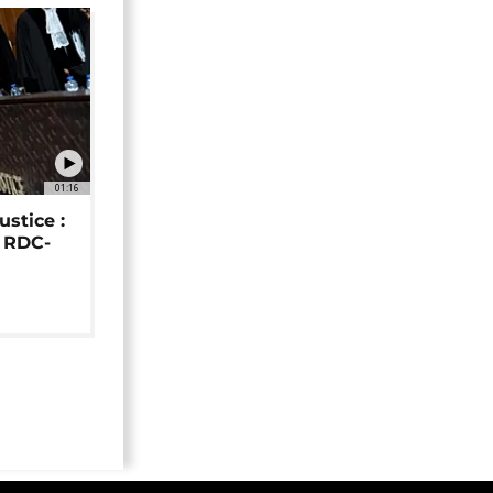
01:16
ustice :
e RDC-