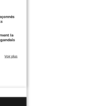
upçonnés
ts
ament la
ugandais
Voir plus