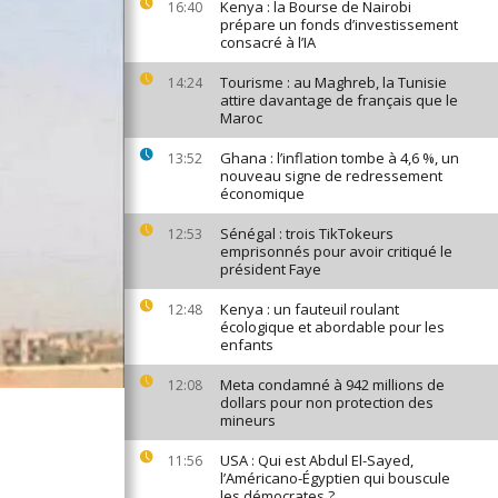
Kenya : la Bourse de Nairobi
16:40
prépare un fonds d’investissement
consacré à l’IA
Tourisme : au Maghreb, la Tunisie
14:24
attire davantage de français que le
Maroc
Ghana : l’inflation tombe à 4,6 %, un
13:52
nouveau signe de redressement
économique
Sénégal : trois TikTokeurs
12:53
emprisonnés pour avoir critiqué le
président Faye
Kenya : un fauteuil roulant
12:48
écologique et abordable pour les
enfants
Meta condamné à 942 millions de
12:08
dollars pour non protection des
mineurs
USA : Qui est Abdul El-Sayed,
11:56
l’Américano-Égyptien qui bouscule
les démocrates ?