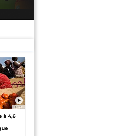
00:51
e à 4,6
que