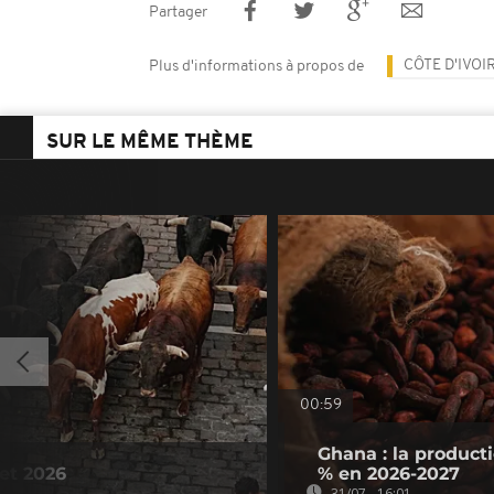
Partager
CÔTE D'IVOI
Plus d'informations à propos de
SUR LE MÊME THÈME
00:59
Ghana : la product
let 2026
% en 2026-2027
31/07 - 16:01