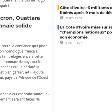
t notamment le cas du Togo
xpulsé.
Côte d'Ivoire : 6 militants
libérés après 9 mois de dé
cron, Ouattara
22/07 - 12:35
nnaie solide
La Côte d'Ivoire mise sur s
"champions nationaux" po
son économie
21/07 - 14:07
é toute la confiance qu’il place
 son homologue français
tari d‘éloges envers cette
la monnaie de pays qui l’ont
 années 60”, a déclaré M.
est bien gérée”, a-t-il ajouté,
it pays de l’Afrique de l’Ouest
nnaie qui est stabilisante”, a-
ernant seraient faites “le