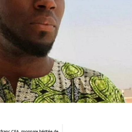
u franc CFA, monnaie héritée de