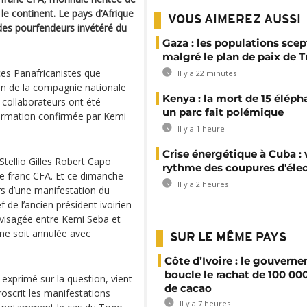
 le continent. Le pays d’Afrique
VOUS AIMEREZ AUSSI
 des pourfendeurs invétéré du
Gaza : les populations sce
malgré le plan de paix de 
es Panafricanistes que
Il y a 22 minutes
vion de la compagnie nationale
Kenya : la mort de 15 éléph
s collaborateurs ont été
un parc fait polémique
nformation confirmée par Kemi
Il y a 1 heure
Crise énergétique à Cuba : 
Stellio Gilles Robert Capo
rythme des coupures d'élec
e franc CFA. Et ce dimanche
Il y a 2 heures
ors d’une manifestation du
e l’ancien président ivoirien
nvisagée entre Kemi Seba et
ne soit annulée avec
SUR LE MÊME PAYS
Côte d’Ivoire : le gouvern
boucle le rachat de 100 00
exprimé sur la question, vient
de cacao
roscrit les manifestations
Il y a 7 heures