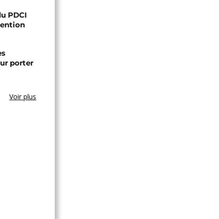
 du PDCI
tention
es
ur porter
Voir plus