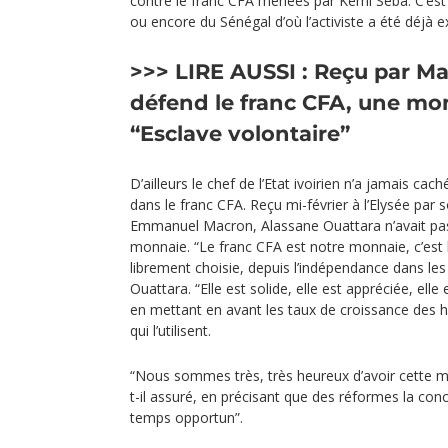
contre le franc CFA menées par Kemi Seba. C’es
ou encore du Sénégal d’où l’activiste a été déjà e
>>> LIRE AUSSI :
Reçu par Ma
défend le franc CFA, une mo
“Esclave volontaire”
D’ailleurs le chef de l’Etat ivoirien n’a jamais cach
dans le franc CFA. Reçu mi-février à l’Elysée par
Emmanuel Macron, Alassane Ouattara n’avait pas 
monnaie. “Le franc CFA est notre monnaie, c’est 
librement choisie, depuis l’indépendance dans les
Ouattara. “Elle est solide, elle est appréciée, elle 
en mettant en avant les taux de croissance des hu
qui l’utilisent.
“Nous sommes très, très heureux d’avoir cette mo
t-il assuré, en précisant que des réformes la conc
temps opportun”.