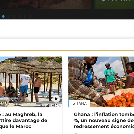
GHANA
01:01
 : au Maghreb, la
Ghana : l’inflation tomb
attire davantage de
%, un nouveau signe de
 que le Maroc
redressement économi