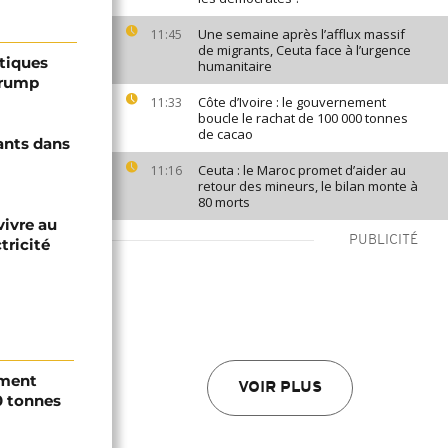
Une semaine après l’afflux massif
11:45
de migrants, Ceuta face à l’urgence
ptiques
humanitaire
Trump
Côte d’Ivoire : le gouvernement
11:33
boucle le rachat de 100 000 tonnes
de cacao
ants dans
Ceuta : le Maroc promet d’aider au
11:16
retour des mineurs, le bilan monte à
80 morts
vivre au
PUBLICITÉ
tricité
ement
VOIR PLUS
0 tonnes