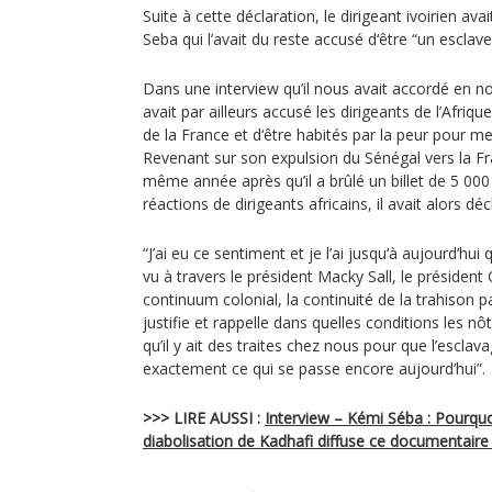
Suite à cette déclaration, le dirigeant ivoirien av
Seba qui l’avait du reste accusé d‘être “un esclave
Dans une interview qu’il nous avait accordé en
avait par ailleurs accusé les dirigeants de l’Afriq
de la France et d‘être habités par la peur pour me
Revenant sur son expulsion du Sénégal vers la F
même année après qu’il a brûlé un billet de 5 00
réactions de dirigeants africains, il avait alors déc
“J’ai eu ce sentiment et je l’ai jusqu‘à aujourd’hui q
vu à travers le président Macky Sall, le président 
continuum colonial, la continuité de la trahison p
justifie et rappelle dans quelles conditions les nôt
qu’il y ait des traites chez nous pour que l’esclava
exactement ce qui se passe encore aujourd’hui”.
>>> LIRE AUSSI :
Interview – Kémi Séba : Pourquo
diabolisation de Kadhafi diffuse ce documentaire