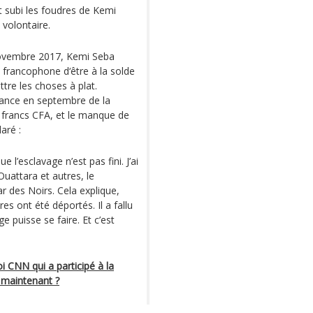
ait subi les foudres de Kemi
 volontaire.
 novembre 2017, Kemi Seba
ue francophone d‘être à la solde
ttre les choses à plat.
rance en septembre de la
0 francs CFA, et le manque de
laré :
ue l’esclavage n’est pas fini. J’ai
Ouattara et autres, le
ar des Noirs. Cela explique,
res ont été déportés. Il a fallu
ge puisse se faire. Et c’est
i CNN qui a participé à la
 maintenant ?