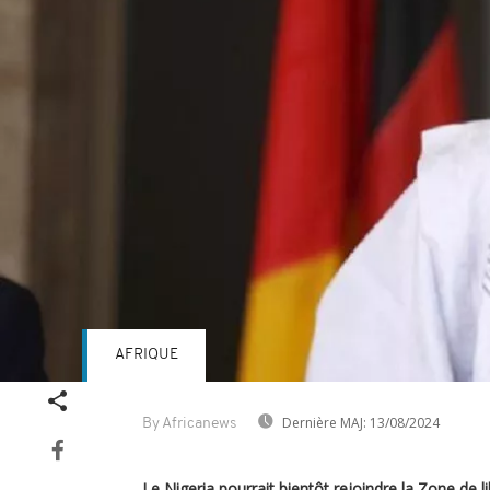
AFRIQUE
Dernière MAJ:
13/08/2024
By Africanews
Le Nigeria pourrait bientôt rejoindre la Zone de l