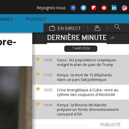
Rejoignez-nous
AMMES
PODCAST
EN DIRECT
DERNIÈRE MINUTE
bre-
7 août 2026
Gaza : les populations sceptiques
19:03
malgré le plan de paix de Trump
Kenya : la mort de 15 éléphants
17:55
dans un parc fait polémique
Crise énergétique à Cuba : vivre au
16:55
rythme des coupures d'électricité
Kenya : la Bourse de Nairobi
16:40
prépare un fonds d’investissement
consacré à l’IA
PUBLICITÉ