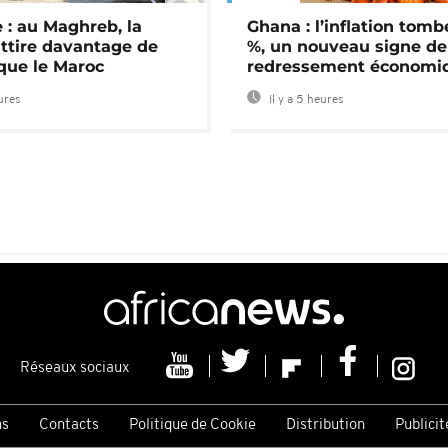
 : au Maghreb, la
Ghana : l’inflation tomb
attire davantage de
%, un nouveau signe de
 que le Maroc
redressement économi
eures
Il y a 5 heures
Réseaux sociaux
ns
Contacts
Politique de Cookie
Distribution
Publicit