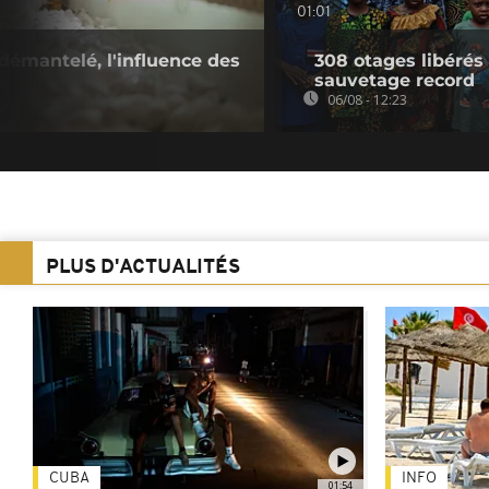
01:01
démantelé, l'influence des
308 otages libérés
sauvetage record
06/08 - 12:23
PLUS D'ACTUALITÉS
CUBA
INFO
01:54