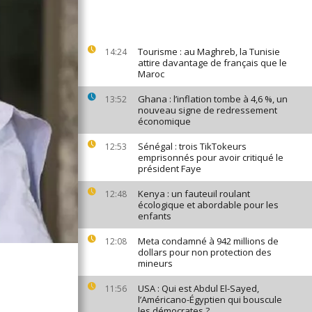
Tourisme : au Maghreb, la Tunisie
14:24
attire davantage de français que le
Maroc
Ghana : l’inflation tombe à 4,6 %, un
13:52
nouveau signe de redressement
économique
Sénégal : trois TikTokeurs
12:53
emprisonnés pour avoir critiqué le
président Faye
Kenya : un fauteuil roulant
12:48
écologique et abordable pour les
enfants
Meta condamné à 942 millions de
12:08
dollars pour non protection des
mineurs
USA : Qui est Abdul El-Sayed,
11:56
l’Américano-Égyptien qui bouscule
les démocrates ?