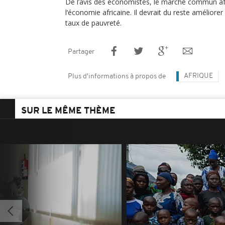
De l’avis des économistes, le marché commun af
l‘économie africaine. Il devrait du reste améliorer 
taux de pauvreté.
Partager
AFRIQUE
Plus d'informations à propos de
SUR LE MÊME THÈME