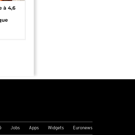
e à 4,6
que
é
Jobs
Apps
Widgets
Euronews