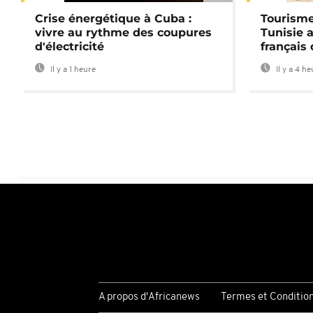
Crise énergétique à Cuba :
Tourisme
vivre au rythme des coupures
Tunisie 
d'électricité
français
Il y a 1 heure
Il y a 4 h
A propos d'Africanews
Termes et Conditio