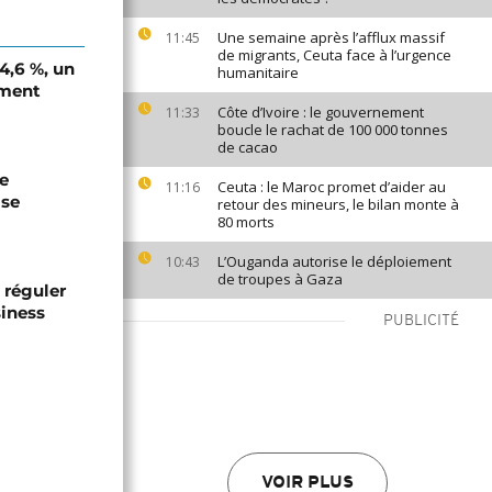
Une semaine après l’afflux massif
11:45
de migrants, Ceuta face à l’urgence
 4,6 %, un
humanitaire
ement
Côte d’Ivoire : le gouvernement
11:33
boucle le rachat de 100 000 tonnes
de cacao
de
Ceuta : le Maroc promet d’aider au
11:16
ise
retour des mineurs, le bilan monte à
80 morts
L’Ouganda autorise le déploiement
10:43
de troupes à Gaza
 réguler
siness
PUBLICITÉ
VOIR PLUS