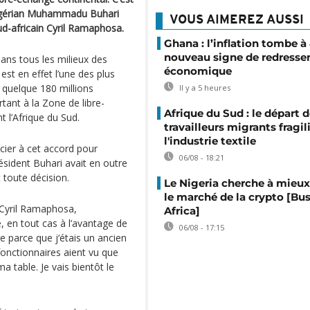
t nigérian Muhammadu Buhari
VOUS AIMEREZ AUSSI
ud-africain Cyril Ramaphosa.
Ghana : l’inflation tombe à
nouveau signe de redress
dans tous les milieux des
économique
 est en effet l’une des plus
quelque 180 millions
Il y a 5 heures
tant à la Zone de libre-
Afrique du Sud : le départ 
t l’Afrique du Sud.
travailleurs migrants fragil
l'industrie textile
ocier à cet accord pour
06/08 - 18:21
ésident Buhari avait en outre
 toute décision.
Le Nigeria cherche à mieux
le marché de la crypto [Bu
 Cyril Ramaphosa,
Africa]
en tout cas à l’avantage de
06/08 - 17:15
tre parce que j‘étais un ancien
 fonctionnaires aient vu que
 ma table. Je vais bientôt le