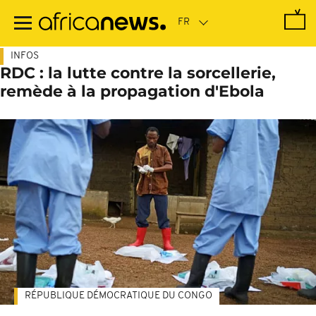
Passer
au
contenu
principal
INFOS
RDC : la lutte contre la sorcellerie,
remède à la propagation d'Ebola
RÉPUBLIQUE DÉMOCRATIQUE DU CONGO