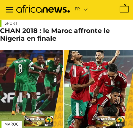
Passer
au
contenu
principal
SPORT
CHAN 2018 : le Maroc affronte le
Nigeria en finale
MAROC