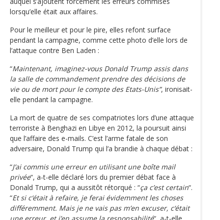
auquel s’ajoutent forcément les erreurs commises
lorsqu’elle était aux affaires.
Pour le meilleur et pour le pire, elles refont surface
pendant la campagne, comme cette photo d’elle lors de
l’attaque contre Ben Laden :
“
Maintenant, imaginez-vous Donald Trump assis dans
la salle de commandement prendre des décisions de
vie ou de mort pour le compte des Etats-Unis”
, ironisait-
elle pendant la campagne.
La mort de quatre de ses compatriotes lors d’une attaque
terroriste à Benghazi en Libye en 2012, la poursuit ainsi
que l’affaire des e-mails. C’est l’arme fatale de son
adversaire, Donald Trump qui l’a brandie à chaque débat :
“
J’ai commis une erreur en utilisant une boîte mail
privée
“, a-t-elle déclaré lors du premier débat face à
Donald Trump, qui a aussitôt rétorqué : “
ça c’est certain
“.
“
Et si c‘était à refaire, je ferai évidemment les choses
différemment. Mais je ne vais pas m’en excuser, c‘était
une erreur, et j’en assume la responsabilité
“, a-t-elle