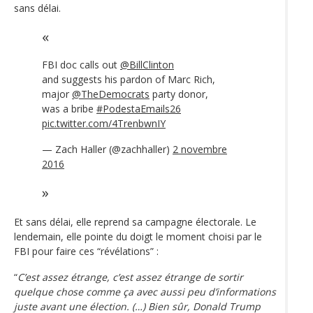
sans délai.
FBI doc calls out
@BillClinton
and suggests his pardon of Marc Rich,
major
@TheDemocrats
party donor,
was a bribe
#PodestaEmails26
pic.twitter.com/4TrenbwnIY
— Zach Haller (@zachhaller)
2 novembre
2016
Et sans délai, elle reprend sa campagne électorale. Le
lendemain, elle pointe du doigt le moment choisi par le
FBI pour faire ces “révélations” :
“
C’est assez étrange, c’est assez étrange de sortir
quelque chose comme ça avec aussi peu d’informations
juste avant une élection. (…) Bien sûr, Donald Trump