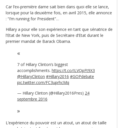
Car l’ex-première dame sait bien dans quoi elle se lance,
lorsque pour la deuxième fois, en avril 2015, elle annonce
: “I’m running for President”…
Hillary a pour elle son expérience en tant que sénatrice de
l’Etat de New York, puis de Secrétaire d’Etat durant le
premier mandat de Barack Obama.
7 of Hillary Clinton’s biggest
accomplishments.
https://t.co/ILVQpFt9X3
@HillaryClinton
#Hillary2016
#GOPdebate
pic.twitter.com/FC3uprhcMq
— Hillary Clinton (@Hillary2016Pres)
24
septembre 2016
L’expérience du pouvoir est un atout, un atout de taille