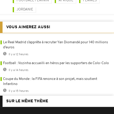
FOOTBALL FÉMININ
AFRIQUE
FEMMES
JORDANIE
VOUS AIMEREZ AUSSI
Le Real Madrid s’apprête à recruter Yan Diomandé pour 140 millions
d’euros
Il y a 12 heures
Football : Vozinha accueilli en héros par les supporters de Colo-Colo
Il y a 14 heures
Coupe du Monde : la FIFA renonce à son projet, mais soutient
Infantino
Il y a 15 heures
SUR LE MÊME THÈME