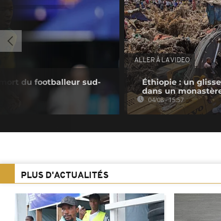
ALLER À LA VIDEO
mort du footballeur sud-
Éthiopie : un gliss
dans un monastèr
04/08 - 15:57
PLUS D'ACTUALITÉS