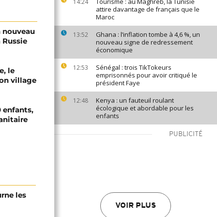
Tourisme : au Maghreb, la Tunisie
14:24
attire davantage de français que le
Maroc
n nouveau
Ghana : l’inflation tombe à 4,6 %, un
13:52
a Russie
nouveau signe de redressement
économique
Sénégal : trois TikTokeurs
12:53
e, le
emprisonnés pour avoir critiqué le
on village
président Faye
Kenya : un fauteuil roulant
12:48
écologique et abordable pour les
 enfants,
enfants
anitaire
PUBLICITÉ
urne les
VOIR PLUS