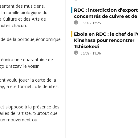
ésentant des musiciens,
RDC : interdiction d’export
 la famille biologique du
concentrés de cuivre et de
la Culture et des Arts de
06/08 - 12:25
nutes chacun.
Ebola en RDC : le chef de l
nde de la politique,économique
Kinshasa pour rencontrer
Tshisekedi
06/08 - 11:36
i réunira une quarantaine de
o Brazzaville voisin.
nt voulu jouer la carte de la
, a été formel : « le deuil est
e et s’oppose à la présence des
lles de l’artiste. ‘‘Surtout que
 aucun mouvement ou