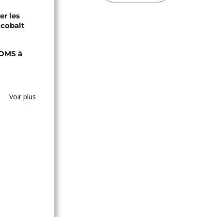
er les
 cobalt
'OMS à
Voir plus