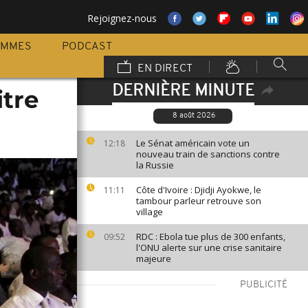
Rejoignez-nous
AMMES
PODCAST
EN DIRECT
DERNIÈRE MINUTE
tre
8 août 2026
Le Sénat américain vote un
12:18
nouveau train de sanctions contre
la Russie
Côte d'Ivoire : Djidji Ayokwe, le
11:11
tambour parleur retrouve son
village
RDC : Ebola tue plus de 300 enfants,
09:52
l'ONU alerte sur une crise sanitaire
majeure
PUBLICITÉ