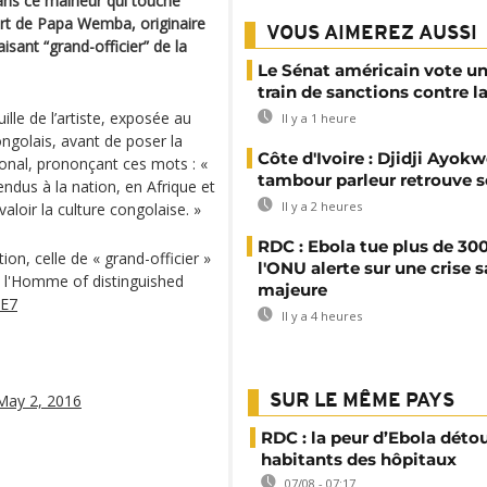
 dans ce malheur qui touche
mort de Papa Wemba, originaire
VOUS AIMEREZ AUSSI
sant “grand-officier” de la
Le Sénat américain vote u
train de sanctions contre l
ille de l’artiste, exposée au
Il y a 1 heure
ngolais, avant de poser la
Côte d'Ivoire : Djidji Ayokw
tional, prononçant ces mots : «
tambour parleur retrouve s
endus à la nation, en Afrique et
Il y a 2 heures
aloir la culture congolaise. »
RDC : Ebola tue plus de 300
tion, celle de « grand-officier »
l'ONU alerte sur une crise s
 l'Homme of distinguished
majeure
ZE7
Il y a 4 heures
May 2, 2016
SUR LE MÊME PAYS
RDC : la peur d’Ebola déto
habitants des hôpitaux
07/08 - 07:17