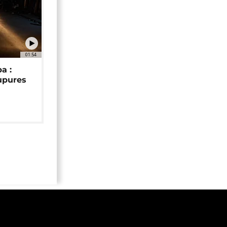
01:54
a :
upures