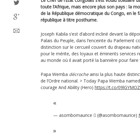
Le Chef de l’Etat congolais s’est voulu solidaire
toute l’Afrique, mais encore plus son pays : la 
de la République démocratique du Congo, en le fai
république à titre posthume.
Joseph Kabila s’est d’abord incliné devant la dépou
Palais du Peuple, dans l’enceinte du Parlement co
distinction sur le cercueil couvert du drapeau na
pour le mérite, des loyaux et éminents services r
au monde où il avait porté la bannière pour faire v
Papa Wemba
décroche
ainsi la plus haute distinc
de l’Ordre national. > Today Papa Wemba named
courage And Ability (Hero)
https://t.co/09lGYMO
— asombomaurice  (@asombomaurice)