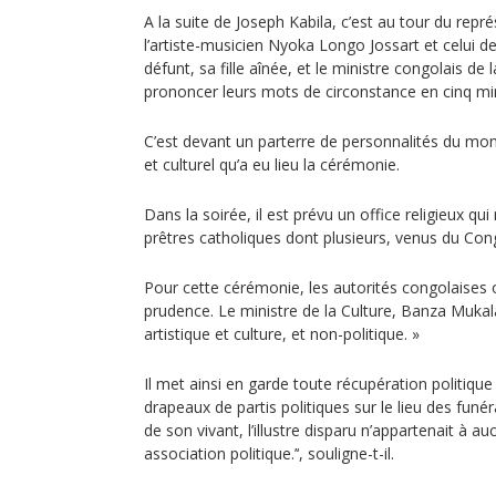
A la suite de Joseph Kabila, c’est au tour du repr
l’artiste-musicien Nyoka Longo Jossart et celui de
défunt, sa fille aînée, et le ministre congolais de 
prononcer leurs mots de circonstance en cinq mi
C’est devant un parterre de personnalités du mo
et culturel qu’a eu lieu la cérémonie.
Dans la soirée, il est prévu un office religieux qu
prêtres catholiques dont plusieurs, venus du Cong
Pour cette cérémonie, les autorités congolaises o
prudence. Le ministre de la Culture, Banza Mukalay
artistique et culture, et non-politique. »
Il met ainsi en garde toute récupération politiqu
drapeaux de partis politiques sur le lieu des funérai
de son vivant, l’illustre disparu n’appartenait à
association politique.’‘, souligne-t-il.