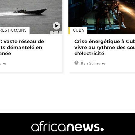
TRES HUMAINS
CUBA
01:18
: vaste réseau de
Crise énergétique à Cub
nts démantelé en
vivre au rythme des co
anée
d'électricité
eures
Il y a 20 heures