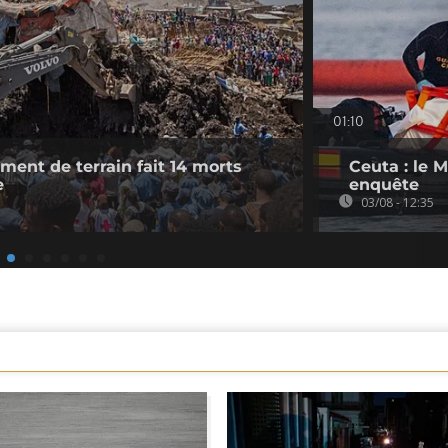
01:10
ement de terrain fait 14 morts
Ceuta : le 
e
enquête
03/08 - 12:35