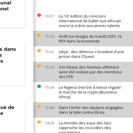
bunal
nnel
La 13ᵉ édition du concours
16:37
international de ballet sud-africain
ouvre la scène aux jeunes talents
Arrêt sur images du 6 août 2026 : la
15:54
FIFA dans la tourmente
is dans
Libye : des détenus s'évadent d'une
15:52
s
prison dans l'Ouest
es
A El-Obeid, des femmes affirment
15:34
avoir été violées par des membres
des FSR
Le Nigeria cherche à mieux réguler
15:04
le marché de la crypto [Business
Africa]
que de
Dans l'enfer des équipes engagées
15:00
dans la lutte contre Ebola
ée
La montée des eaux des lacs
14:26
rapproche les crocodiles des
populations