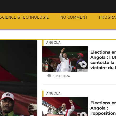
SCIENCE & TECHNOLOGIE
NO COMMENT
PROGR
ANGOLA
Elections e
Angola : l'
conteste la
victoire d
02:30
13/08/2024
ANGOLA
Elections e
Angola :
l'opposition