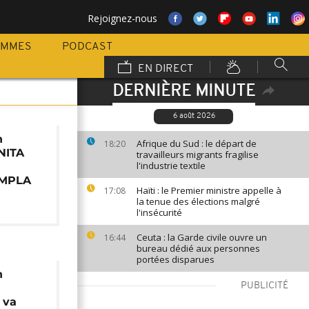
Rejoignez-nous
AMMES
PODCAST
EN DIRECT
DERNIÈRE MINUTE
6 août 2026
n
Afrique du Sud : le départ de
18:20
UNITA
travailleurs migrants fragilise
l'industrie textile
u MPLA
Haïti : le Premier ministre appelle à
17:08
la tenue des élections malgré
l'insécurité
Ceuta : la Garde civile ouvre un
16:44
bureau dédié aux personnes
portées disparues
n
PUBLICITÉ
 va