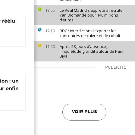
Le Real Madrid s’apprête à recruter
13:55
Yan Diomandé pour 140 millions
d’euros
 réélu
RDC : interdiction d’exporter les
12:19
concentrés de cuivre et de cobalt
Après 58 jours d'absence,
11:50
l'inquiétude grandit autour de Paul
Biya
PUBLICITÉ
ion : un
r enfin
voir
VOIR PLUS