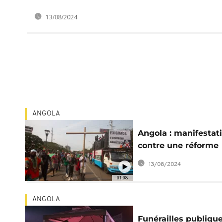
13/08/2024
ANGOLA
Angola : manifestat
contre une réforme
électorale
13/08/2024
01:08
ANGOLA
Funérailles publiqu