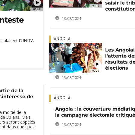
saisir le tri
01:10
constitutio
01:20
onteste
13/08/2024
ANGOLA
qui placent l'UNITA
Les Angola
l'attente de
résultats d
élections
00:20
13/08/2024
rtie de la
sintéresse de
ANGOLA
Angola : la couverture médiati
a moitié de la
la campagne électorale critiqu
 de 30 ans. Mais
eurs seront appelés
13/08/2024
dent dans quelques