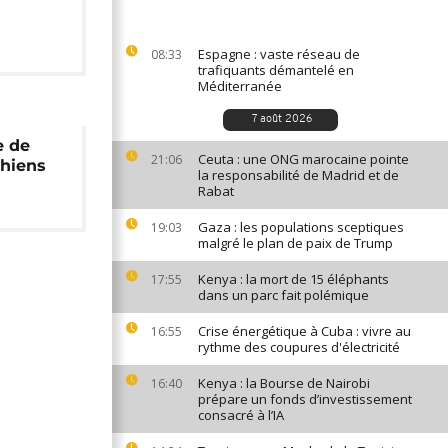
Espagne : vaste réseau de
08:33
trafiquants démantelé en
Méditerranée
7 août 2026
e de
Ceuta : une ONG marocaine pointe
21:06
chiens
la responsabilité de Madrid et de
Rabat
Gaza : les populations sceptiques
19:03
malgré le plan de paix de Trump
Kenya : la mort de 15 éléphants
17:55
dans un parc fait polémique
Crise énergétique à Cuba : vivre au
16:55
rythme des coupures d'électricité
Kenya : la Bourse de Nairobi
16:40
prépare un fonds d’investissement
consacré à l’IA