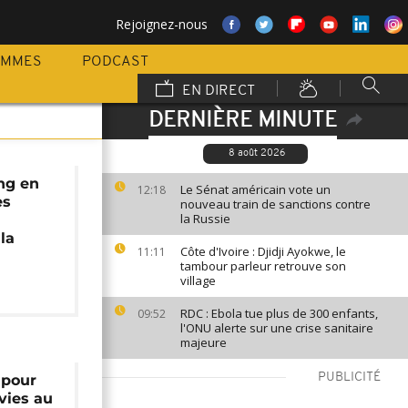
Rejoignez-nous
AMMES
PODCAST
EN DIRECT
DERNIÈRE MINUTE
8 août 2026
ng en
Le Sénat américain vote un
12:18
es
nouveau train de sanctions contre
la Russie
la
Côte d'Ivoire : Djidji Ayokwe, le
11:11
tambour parleur retrouve son
village
RDC : Ebola tue plus de 300 enfants,
09:52
l'ONU alerte sur une crise sanitaire
majeure
PUBLICITÉ
 pour
vies au