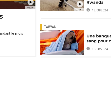
Rwanda
02:20
01:26
13/08/2024
s
TAÏWAN
pendant le mois
Une banqu
sang pour 
13/08/2024