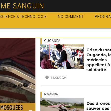
EME SANGUIN
SCIENCE & TECHNOLOGIE
NO COMMENT
PROGR
OUGANDA
Crise du sa
Ouganda, l
médecins
appellent à 
solidarité
13/08/2024
RWANDA
Des drones
sauver des 