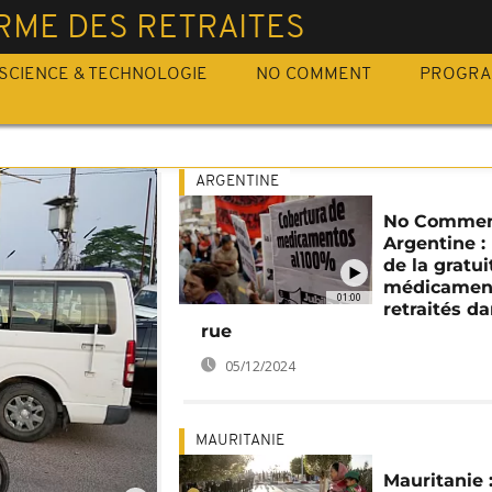
RME DES RETRAITES
SCIENCE & TECHNOLOGIE
NO COMMENT
PROGR
ARGENTINE
No Commen
Argentine : 
de la gratui
médicament
01:00
retraités da
rue
05/12/2024
MAURITANIE
Mauritanie 