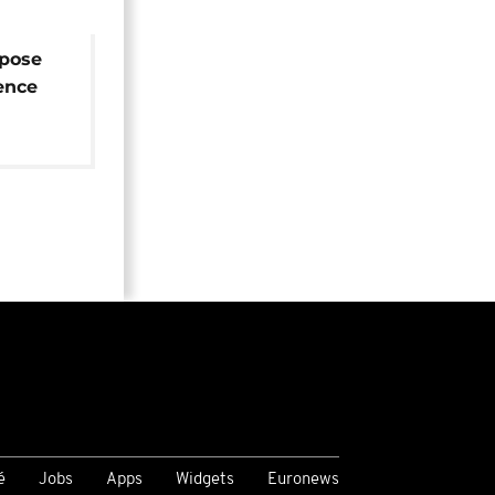
opose
ence
 FIFA
é
Jobs
Apps
Widgets
Euronews