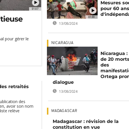
Mesures soc
pour 60 an
01:07
d'indépend
tieuse
01:00
13/08/2024
l pour gérer le
NICARAGUA
Nicaragua :
de 20 mort
des
manifestati
Ortega pro
dialogue
 des retraités
13/08/2024
blication des
men, avoir son nom
liste relève
MADAGASCAR
Madagascar : révision de la
constitution en vue