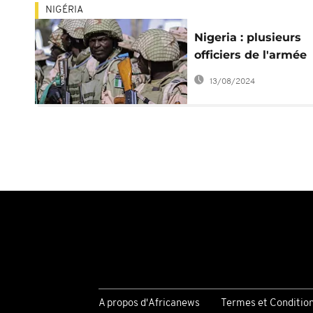
NIGÉRIA
Nigeria : plusieurs
officiers de l'armée
révoqués
13/08/2024
A propos d'Africanews
Termes et Conditio