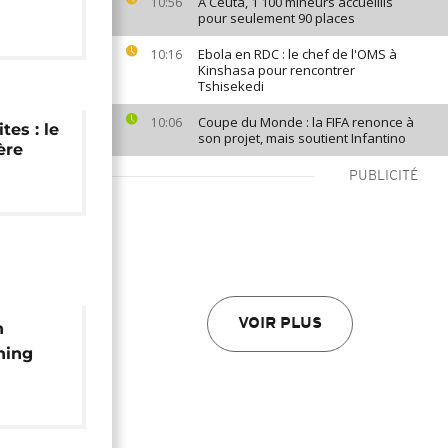
À Ceuta, 1 100 mineurs accueillis
10:56
pour seulement 90 places
Ebola en RDC : le chef de l'OMS à
10:16
Kinshasa pour rencontrer
Tshisekedi
Coupe du Monde : la FIFA renonce à
10:06
tes : le
son projet, mais soutient Infantino
ère
PUBLICITÉ
VOIR PLUS
n
ning