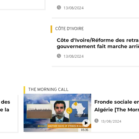
13/08/2024
CÔTE D'IVOIRE
Côte d'Ivoire/Réforme des retrai
gouvernement fait marche arri
13/08/2024
THE MORNING CALL
e des
Fronde sociale e
e la
Algérie [The Mor
s
Call]
13/08/2024
05:35