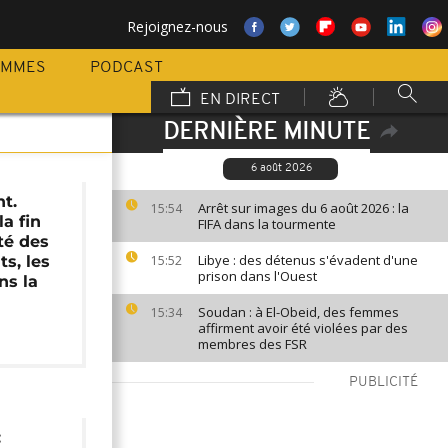
Rejoignez-nous
AMMES
PODCAST
EN DIRECT
DERNIÈRE MINUTE
6 août 2026
t.
Arrêt sur images du 6 août 2026 : la
15:54
la fin
FIFA dans la tourmente
té des
Libye : des détenus s'évadent d'une
s, les
15:52
prison dans l'Ouest
ns la
Soudan : à El-Obeid, des femmes
15:34
affirment avoir été violées par des
membres des FSR
PUBLICITÉ
: