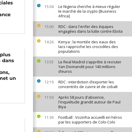
iales
Le Nigeria cherche à mieux réguler
15:04
s
le marché de la crypto [Business
ance
Africa]
RDC : dans l'enfer des équipes
15:00
engagées dans la lutte contre Ebola
Kenya : la montée des eaux des
14:26
lacs rapproche les crocodiles des
populations
 plus
s dans
Le Real Madrid s’apprête à recruter
13:55
Yan Diomandé pour 140 millions
d’euros
ons,
met un
RDC : interdiction d’exporter les
12:19
concentrés de cuivre et de cobalt
Après 58 jours d'absence,
11:50
l'inquiétude grandit autour de Paul
Biya
Football : Vozinha accueilli en héros
11:36
par les supporters de Colo-Colo