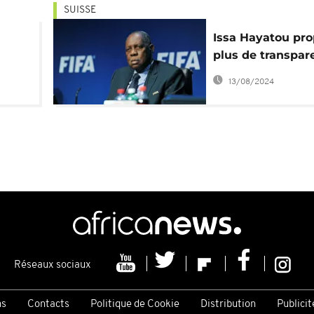
SUISSE
Issa Hayatou pr
plus de transpar
pour réformer la
13/08/2024
Réseaux sociaux
ns
Contacts
Politique de Cookie
Distribution
Publicit