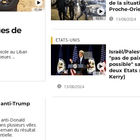
de la situat
Proche-Ori
01:54
02:51
13/08/2024
ues de
ETATS-UNIS
Israël/Pales
icile au Liban
eues ...
"pas de pai
possible" s
deux Etats 
01:30
Kerry)
13/08/2024
 anti-Trump
 anti-Donald
s plusieurs villes
emain du résultat
tielle.