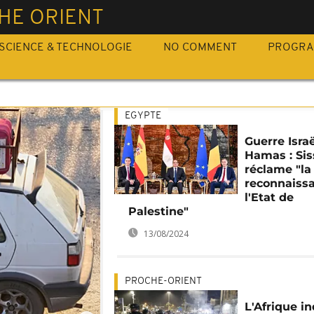
HE ORIENT
SCIENCE & TECHNOLOGIE
NO COMMENT
PROGR
EGYPTE
Guerre Israë
Hamas : Sis
réclame "la
reconnaiss
l'Etat de
Palestine"
13/08/2024
PROCHE-ORIENT
L'Afrique i