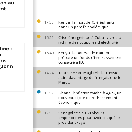
ion au
ent
Kenya : la mort de 15 éléphants
17:55
dans un parc fait polémique
Crise énergétique à Cuba : vivre au
16:55
rythme des coupures d'électricité
tine :
Kenya : la Bourse de Nairobi
16:40
x
prépare un fonds d’investissement
ans
consacré à l’IA
(John
Tourisme : au Maghreb, la Tunisie
14:24
attire davantage de français que le
Maroc
Ghana : l’inflation tombe à 4,6 %, un
13:52
nouveau signe de redressement
économique
Sénégal : trois TikTokeurs
12:53
emprisonnés pour avoir critiqué le
président Faye