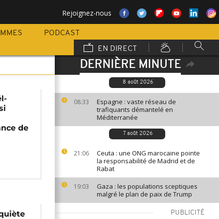
Rejoignez-nous
AMMES
PODCAST
EN DIRECT
DERNIÈRE MINUTE
8 août 2026
l-
Espagne : vaste réseau de
08:33
si
trafiquants démantelé en
Méditerranée
ance de
7 août 2026
Ceuta : une ONG marocaine pointe
21:06
la responsabilité de Madrid et de
Rabat
Gaza : les populations sceptiques
19:03
malgré le plan de paix de Trump
nquiète
PUBLICITÉ