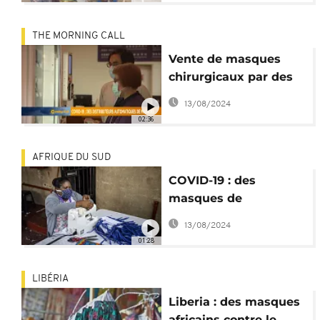
THE MORNING CALL
Vente de masques
chirurgicaux par des
machines
13/08/2024
automatiques à
02:36
Taïwan
AFRIQUE DU SUD
COVID-19 : des
masques de
protection "made in"
13/08/2024
Afrique
01:28
LIBÉRIA
Liberia : des masques
africains contre le