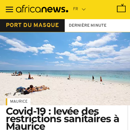
Passer
au
contenu
principal
PORT DU MASQUE
DERNIÈRE MINUTE
MAURICE
Covid-19 : levée des
restrictions sanitaires à
Maurice