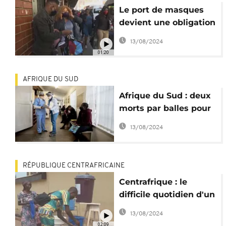
Le port de masques
devient une obligation
dans toute l'Afrique
13/08/2024
01:20
AFRIQUE DU SUD
Afrique du Sud : deux
morts par balles pour
vol de masques
13/08/2024
RÉPUBLIQUE CENTRAFRICAINE
Centrafrique : le
difficile quotidien d'un
pédiatre face au
13/08/2024
coronavirus
02:09