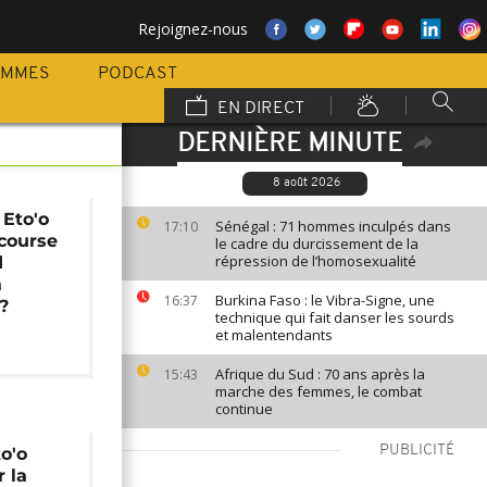
Rejoignez-nous
AMMES
PODCAST
EN DIRECT
DERNIÈRE MINUTE
8 août 2026
 Eto'o
Sénégal : 71 hommes inculpés dans
17:10
 course
le cadre du durcissement de la
répression de l’homosexualité
d
a
Burkina Faso : le Vibra-Signe, une
16:37
?
technique qui fait danser les sourds
et malentendants
Afrique du Sud : 70 ans après la
15:43
marche des femmes, le combat
continue
PUBLICITÉ
to'o
 la