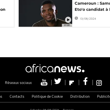
Cameroun : Sam
ion
Eto'o candidat à 
a
présidence de la
13/08/2024
Fecafoot
01:00
Réseaux sociaux
ns
Contacts
Politique de Cookie
Distribution
Publicit