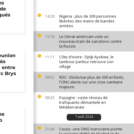
es
 de
qués
Nigeria : plus de 300 personnes
14:29
libérées des mains de bandes
armées
Le Sénat américain vote un
12:18
nouveau train de sanctions contre
la Russie
reunion
Côte d'Ivoire : Djidji Ayokwe, le
11:11
rès
tambour parleur retrouve son
village
n entre
rc Brys
RDC : Ebola tue plus de 300 enfants,
09:52
l'ONU alerte sur une crise sanitaire
majeure
Espagne : vaste réseau de
08:33
trafiquants démantelé en
Méditerranée
ne
7 août 2026
o
Ceuta : une ONG marocaine pointe
21:06
la responsabilité de Madrid et de