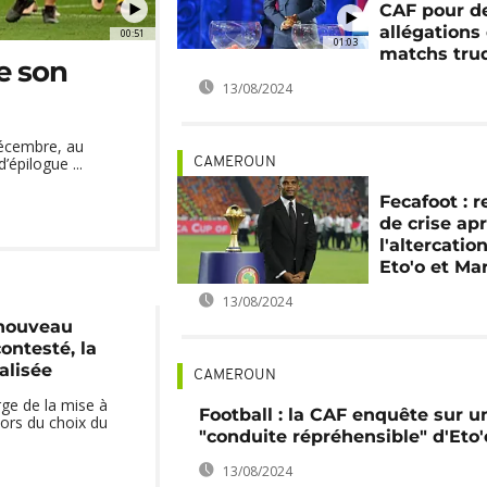
CAF pour d
allégations
00:51
01:03
matchs tru
e son
13/08/2024
décembre, au
’épilogue ...
CAMEROUN
Fecafoot : 
de crise ap
l'altercatio
Eto'o et Ma
13/08/2024
 nouveau
ontesté, la
alisée
CAMEROUN
rge de la mise à
Football : la CAF enquête sur u
lors du choix du
"conduite répréhensible" d'Eto'
13/08/2024