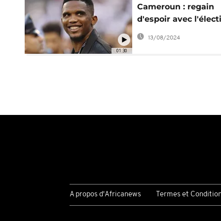
Cameroun : regain
d'espoir avec l'élect
de Samuel Eto'o à l
13/08/2024
Fécafoot
01:30
A propos d'Africanews
Termes et Conditio