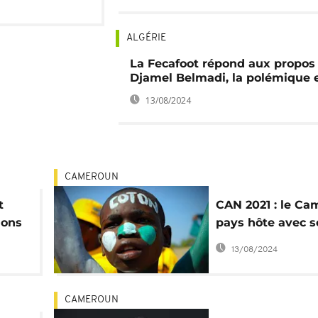
ALGÉRIE
La Fecafoot répond aux propos
Djamel Belmadi, la polémique 
13/08/2024
CAMEROUN
t
CAN 2021 : le Ca
ions
pays hôte avec s
clubs aux noms
13/08/2024
poétiques
CAMEROUN