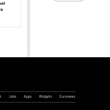
uel
la
é
Jobs
Apps
Widgets
Euronews