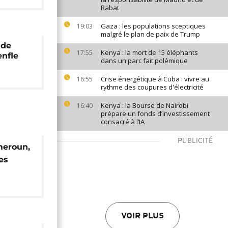
Rabat
Gaza : les populations sceptiques
19:03
malgré le plan de paix de Trump
 de
Kenya : la mort de 15 éléphants
17:55
enfle
dans un parc fait polémique
Crise énergétique à Cuba : vivre au
16:55
rythme des coupures d'électricité
Kenya : la Bourse de Nairobi
16:40
prépare un fonds d’investissement
consacré à l’IA
PUBLICITÉ
meroun,
es
VOIR PLUS