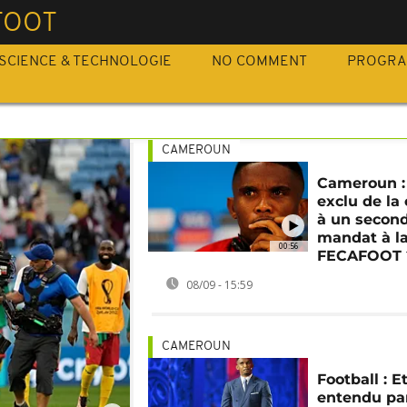
FOOT
SCIENCE & TECHNOLOGIE
NO COMMENT
PROGR
CAMEROUN
Cameroun :
exclu de la
à un secon
mandat à l
00:56
FECAFOOT 
08/09 - 15:59
CAMEROUN
Football : E
entendu par