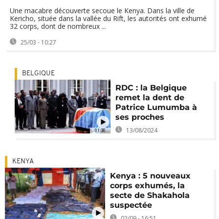
Une macabre découverte secoue le Kenya. Dans la ville de
Kericho, située dans la vallée du Rift, les autorités ont exhumé
32 corps, dont de nombreux ...
25/03 - 10:27
BELGIQUE
RDC : la Belgique
remet la dent de
Patrice Lumumba à
ses proches
13/08/2024
01:30
KENYA
Kenya : 5 nouveaux
corps exhumés, la
secte de Shakahola
suspectée
02/09 - 16:51