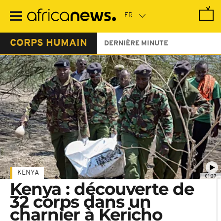
Passer
au
contenu
principal
CORPS HUMAIN
DERNIÈRE MINUTE
KENYA
01:27
Kenya : découverte de
32 corps dans un
charnier à Kericho