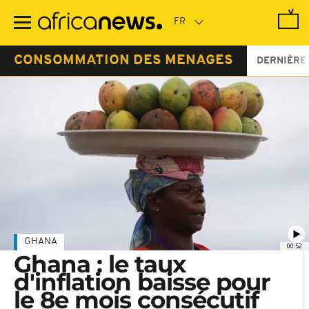
Passer
au
contenu
principal
CONSOMMATION DES MENAGES
DERNIÈRE
GHANA
00:52
Ghana : le taux
d'inflation baisse pour
le 8e mois consécutif