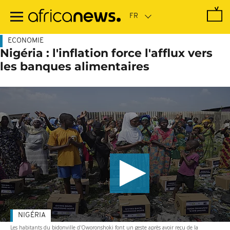
Passer
au
contenu
principal
ECONOMIE
Nigéria : l'inflation force l'afflux vers
les banques alimentaires
NIGÉRIA
Les habitants du bidonville d'Oworonshoki font un geste après avoir reçu de la