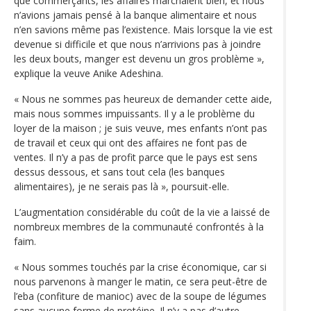
que commerçants, les affaires marchaient bien, et nous
n’avions jamais pensé à la banque alimentaire et nous
n’en savions même pas l’existence. Mais lorsque la vie est
devenue si difficile et que nous n’arrivions pas à joindre
les deux bouts, manger est devenu un gros problème »,
explique la veuve Anike Adeshina.
« Nous ne sommes pas heureux de demander cette aide,
mais nous sommes impuissants. Il y a le problème du
loyer de la maison ; je suis veuve, mes enfants n’ont pas
de travail et ceux qui ont des affaires ne font pas de
ventes. Il n’y a pas de profit parce que le pays est sens
dessus dessous, et sans tout cela (les banques
alimentaires), je ne serais pas là », poursuit-elle.
L’augmentation considérable du coût de la vie a laissé de
nombreux membres de la communauté confrontés à la
faim.
« Nous sommes touchés par la crise économique, car si
nous parvenons à manger le matin, ce sera peut-être de
l’eba (confiture de manioc) avec de la soupe de légumes
sans aucune forme de protéine. Il n’y a pas d’autre