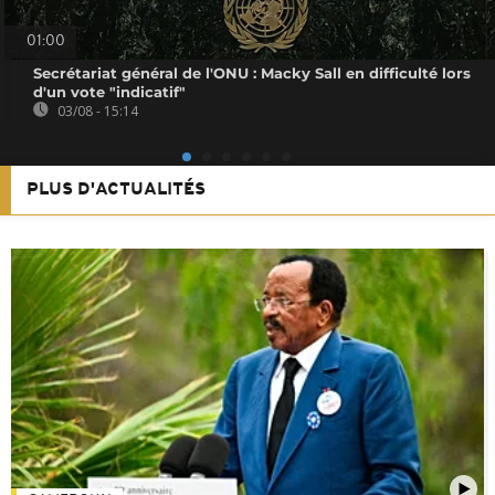
01:00
Secrétariat général de l'ONU : Macky Sall en difficulté lors
d'un vote "indicatif"
03/08 - 15:14
PLUS D'ACTUALITÉS