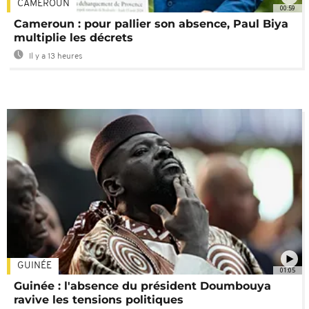
CAMEROUN
00:59
Cameroun : pour pallier son absence, Paul Biya
multiplie les décrets
Il y a 13 heures
GUINÉE
01:05
Guinée : l'absence du président Doumbouya
ravive les tensions politiques