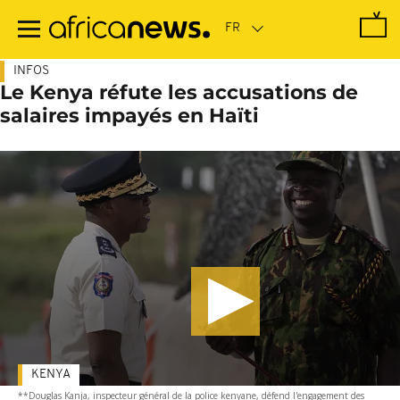
Passer
au
contenu
principal
INFOS
Le Kenya réfute les accusations de
salaires impayés en Haïti
KENYA
**Douglas Kanja, inspecteur général de la police kenyane, défend l'engagement des