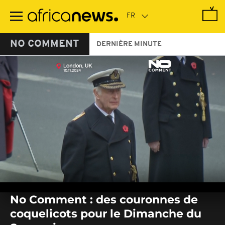
Passer
au
contenu
principal
NO COMMENT
DERNIÈRE MINUTE
0
seconds
No Comment : des couronnes de
of
0
coquelicots pour le Dimanche du
seconds