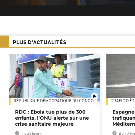
PLUS D'ACTUALITÉS
RÉPUBLIQUE DÉMOCRATIQUE DU CONGO
TRAFIC D'Ê
01:47
RDC : Ebola tue plus de 300
Espagne 
enfants, l'ONU alerte sur une
trafiqua
crise sanitaire majeure
Méditerr
Il y a 1 heure
Il y a 3 h