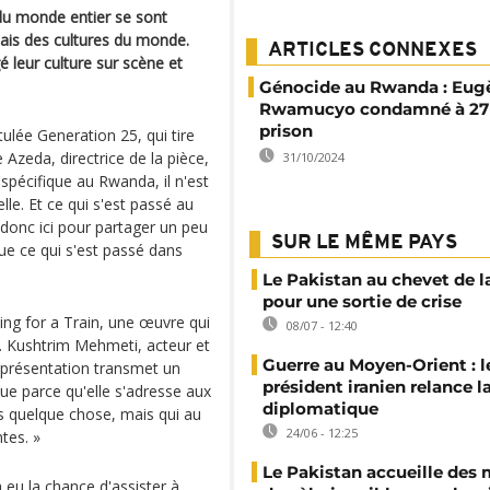
du monde entier se sont
anais des cultures du monde.
ARTICLES CONNEXES
é leur culture sur scène et
Génocide au Rwanda : Eug
Rwamucyo condamné à 27 
prison
ulée Generation 25, qui tire
zeda, directrice de la pièce,
31/10/2024
spécifique au Rwanda, il n'est
lle. Et ce qui s'est passé au
donc ici pour partager un peu
SUR LE MÊME PAYS
e ce qui s'est passé dans
Le Pakistan au chevet de l
pour une sortie de crise
ing for a Train, une œuvre qui
08/07 - 12:40
é. Kushtrim Mehmeti, acteur et
Guerre au Moyen-Orient : l
représentation transmet un
président iranien relance l
ue parce qu'elle s'adresse aux
diplomatique
s quelque chose, mais qui au
24/06 - 12:25
ntes. »
Le Pakistan accueille des m
a eu la chance d'assister à