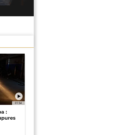
01:54
a :
upures