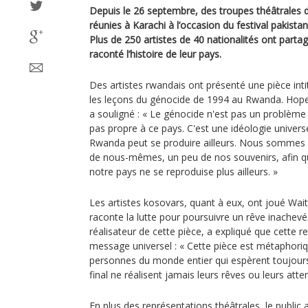
Depuis le 26 septembre, des troupes théâtrales 
réunies à Karachi à l’occasion du festival pakist
Plus de 250 artistes de 40 nationalités ont partag
raconté l’histoire de leur pays.
Des artistes rwandais ont présenté une pièce intit
les leçons du génocide de 1994 au Rwanda. Hope A
a souligné : « Le génocide n'est pas un problème 
pas propre à ce pays. C'est une idéologie universe
Rwanda peut se produire ailleurs. Nous sommes 
de nous-mêmes, un peu de nos souvenirs, afin qu
notre pays ne se reproduise plus ailleurs. »
Les artistes kosovars, quant à eux, ont joué Wait
raconte la lutte pour poursuivre un rêve inachev
réalisateur de cette pièce, a expliqué que cette 
message universel : « Cette pièce est métaphoriq
personnes du monde entier qui espèrent toujour
final ne réalisent jamais leurs rêves ou leurs atte
En plus des représentations théâtrales, le public 