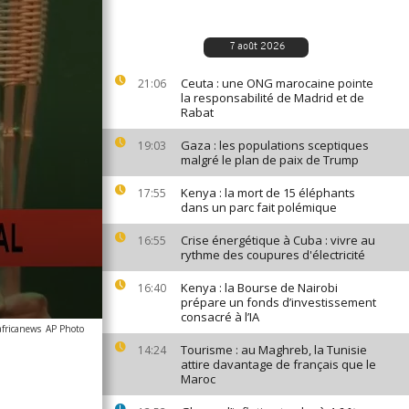
7 août 2026
Ceuta : une ONG marocaine pointe
21:06
la responsabilité de Madrid et de
Rabat
Gaza : les populations sceptiques
19:03
malgré le plan de paix de Trump
Kenya : la mort de 15 éléphants
17:55
dans un parc fait polémique
Crise énergétique à Cuba : vivre au
16:55
rythme des coupures d'électricité
Kenya : la Bourse de Nairobi
16:40
prépare un fonds d’investissement
consacré à l’IA
africanews
AP Photo
Tourisme : au Maghreb, la Tunisie
14:24
attire davantage de français que le
Maroc