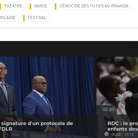
THÉÂTRE
DANSE
GÉNOCIDE DES TUTSIS AU RWANDA
RICAINE
FESTIVAL
02:20
signature d'un protocole de
RDC : le pr
 FDLR
enfants des
05/08 - 15:12