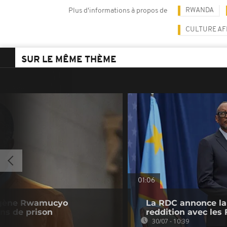
RWANDA
Plus d'informations à propos de
CULTURE AF
SUR LE MÊME THÈME
01:06
ugène Rwamucyo
La RDC annonce la 
ns de prison
reddition avec les
30/07 - 10:39