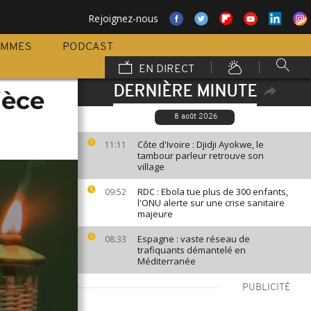
Rejoignez-nous
AMMES
PODCAST
EN DIRECT
DERNIÈRE MINUTE
ièce
8 août 2026
Côte d'Ivoire : Djidji Ayokwe, le
11:11
tambour parleur retrouve son
village
RDC : Ebola tue plus de 300 enfants,
09:52
l'ONU alerte sur une crise sanitaire
majeure
Espagne : vaste réseau de
08:33
trafiquants démantelé en
Méditerranée
PUBLICITÉ