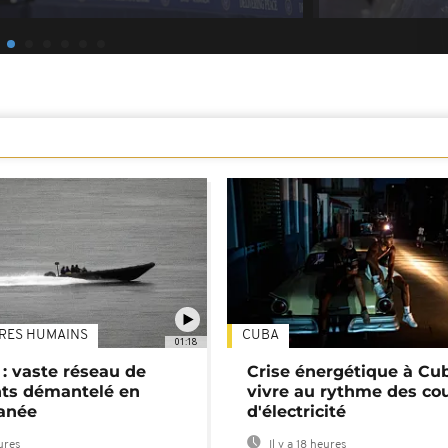
TRES HUMAINS
CUBA
01:18
: vaste réseau de
Crise énergétique à Cub
nts démantelé en
vivre au rythme des co
anée
d'électricité
eures
Il y a 18 heures