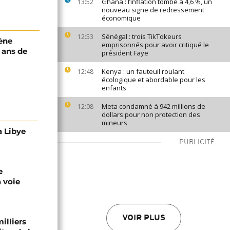
Ghana : l’inflation tombe à 4,6 %, un
13:52
nouveau signe de redressement
économique
Sénégal : trois TikTokeurs
12:53
ène
emprisonnés pour avoir critiqué le
ans de
président Faye
Kenya : un fauteuil roulant
12:48
écologique et abordable pour les
enfants
Meta condamné à 942 millions de
12:08
dollars pour non protection des
mineurs
a Libye
PUBLICITÉ
e
a voie
VOIR PLUS
illiers