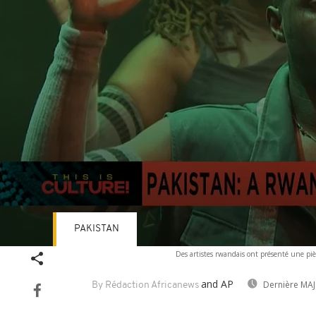
PAKISTAN
Volume
Des artistes rwandais ont présenté une pi
90%
and AP
Dernière MAJ
By Rédaction Africanews