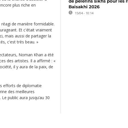
de pèlerins sikhs pour les r
encore plus riche en
Baisakhi 2026
15/04 - 10:14
 a réagi de manière formidable.
urageant. Et c'était vraiment
i, mais aussi de partager la
és, c'est très beau. »
spectateurs, Noman Khan a été
 des artistes. Il a affirmé : «
ociété, il y aura de la paix, de
s efforts de diplomatie
trine des meilleures
 Le public aura jusqu’au 30