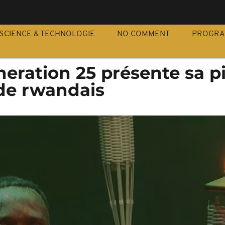
S
SCIENCE & TECHNOLOGIE
NO COMMENT
PROGR
neration 25 présente sa p
ide rwandais