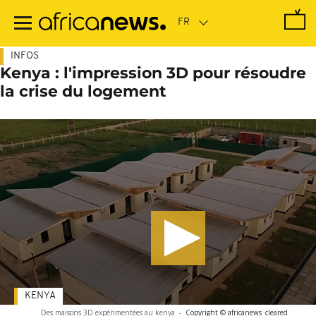
Passer
au
contenu
principal
INFOS
Kenya : l'impression 3D pour résoudre
la crise du logement
KENYA
Des maisons 3D expérimentées au kenya
-
Copyright © africanews
cleared