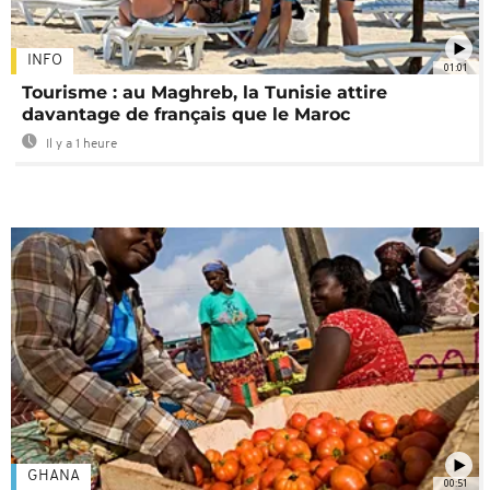
INFO
01:01
Tourisme : au Maghreb, la Tunisie attire
davantage de français que le Maroc
Il y a 1 heure
GHANA
00:51