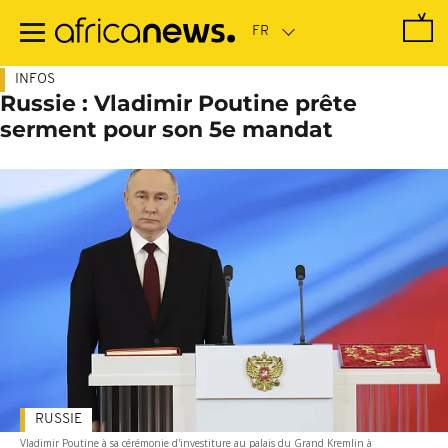
Passer
au
contenu
principal
INFOS
Russie : Vladimir Poutine prête
serment pour son 5e mandat
RUSSIE
Vladimir Poutine à sa cérémonie d'investiture au palais du Grand Kremlin à