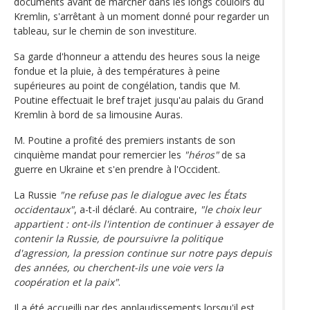
documents avant de marcher dans les longs couloirs du
Kremlin, s'arrêtant à un moment donné pour regarder un
tableau, sur le chemin de son investiture.
Sa garde d'honneur a attendu des heures sous la neige
fondue et la pluie, à des températures à peine
supérieures au point de congélation, tandis que M.
Poutine effectuait le bref trajet jusqu'au palais du Grand
Kremlin à bord de sa limousine Auras.
M. Poutine a profité des premiers instants de son
cinquième mandat pour remercier les
"héros"
de sa
guerre en Ukraine et s'en prendre à l'Occident.
La Russie
"ne refuse pas le dialogue avec les États
occidentaux"
, a-t-il déclaré. Au contraire,
"le choix leur
appartient : ont-ils l'intention de continuer à essayer de
contenir la Russie, de poursuivre la politique
d'agression, la pression continue sur notre pays depuis
des années, ou cherchent-ils une voie vers la
coopération et la paix"
.
Il a été accueilli par des applaudissements lorsqu'il est