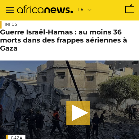
Passer
au
contenu
principal
INFOS
Guerre Israël-Hamas : au moins 36
morts dans des frappes aériennes à
Gaza
GAZA