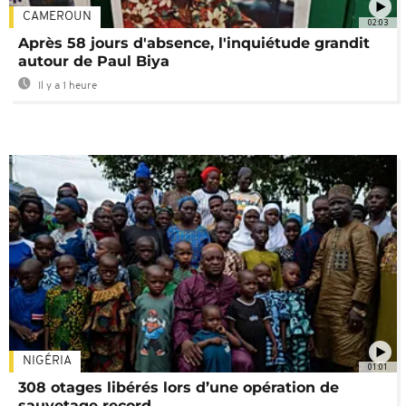
CAMEROUN
02:03
Après 58 jours d'absence, l'inquiétude grandit
autour de Paul Biya
Il y a 1 heure
NIGÉRIA
01:01
308 otages libérés lors d’une opération de
sauvetage record