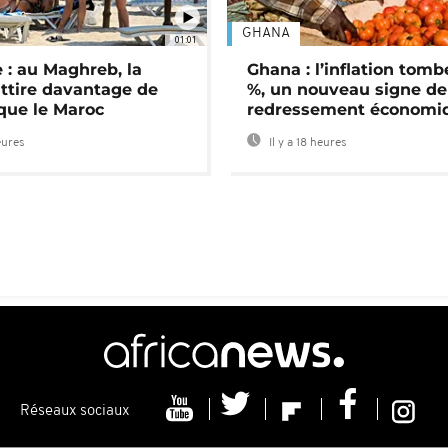
GHANA
01:01
 : au Maghreb, la
Ghana : l’inflation tomb
attire davantage de
%, un nouveau signe de
 que le Maroc
redressement économi
eures
Il y a 18 heures
Réseaux sociaux