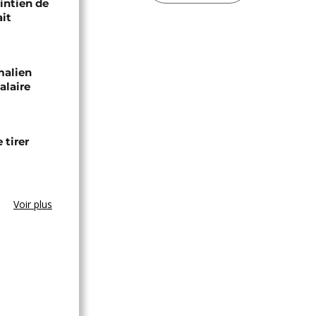
intien de
ait
malien
alaire
 tirer
Voir plus