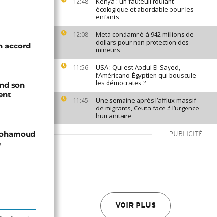
Kenya : un fauteuil roulant
12:48
écologique et abordable pour les
enfants
Meta condamné à 942 millions de
12:08
dollars pour non protection des
n accord
mineurs
USA : Qui est Abdul El-Sayed,
11:56
l’Américano-Égyptien qui bouscule
les démocrates ?
end son
ent
Une semaine après l’afflux massif
11:45
de migrants, Ceuta face à l’urgence
humanitaire
 Mohamoud
PUBLICITÉ
e
VOIR PLUS