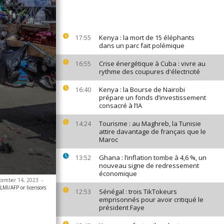
Kenya : la mort de 15 éléphants
17:55
dans un parc fait polémique
Crise énergétique à Cuba : vivre au
16:55
rythme des coupures d'électricité
Kenya : la Bourse de Nairobi
16:40
prépare un fonds d’investissement
consacré à l’IA
Tourisme : au Maghreb, la Tunisie
14:24
attire davantage de français que le
Maroc
Ghana : l’inflation tombe à 4,6 %, un
13:52
nouveau signe de redressement
économique
ecember 14, 2023
-
MI/AFP or licensors
Sénégal : trois TikTokeurs
12:53
emprisonnés pour avoir critiqué le
président Faye