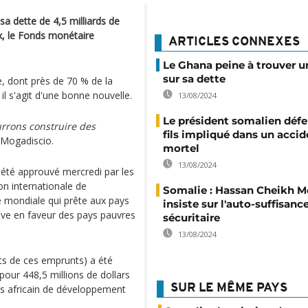
sa dette de 4,5 milliards de
ux, le Fonds monétaire
ARTICLES CONNEXES
Le Ghana peine à trouver u
sur sa dette
, dont près de 70 % de la
il s'agit d'une bonne nouvelle.
13/08/2024
Le président somalien déf
urrons construire des
fils impliqué dans un accid
e Mogadiscio.
mortel
13/08/2024
 été approuvé mercredi par les
on internationale de
Somalie : Hassan Cheikh
 mondiale qui prête aux pays
insiste sur l'auto-suffisanc
iative en faveur des pays pauvres
sécuritaire
13/08/2024
êts de ces emprunts) a été
 pour 448,5 millions de dollars
SUR LE MÊME PAYS
nds africain de développement