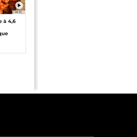
00:51
e à 4,6
que