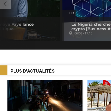
11:19
omaye Faye lance
Le Nigeria cherche
litique
crypto [Business Af
06/08 - 17:15
PLUS D'ACTUALITÉS