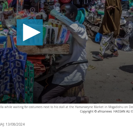
la while waiting for costumers next to his stall at the Hamarweyne Market in Mogadishu on D
Copyright © africanews
HASSAN ALI EL
AJ:
13/08/2024