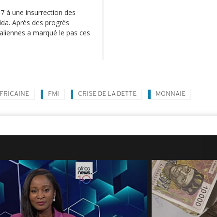
7 à une insurrection des
aida. Après des progrès
maliennes a marqué le pas ces
FRICAINE
FMI
CRISE DE LA DETTE
MONNAIE