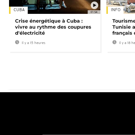
CUBA
INFO
01:54
Crise énergétique à Cuba :
Tourisme
vivre au rythme des coupures
Tunisie 
d'électricité
français
Il y a 15 heures
Il y a 18 h