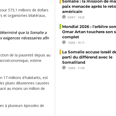
Somalie : la mission de ma
paix menacée après le retr
pour 573,1 millions de dollars
américain
ers et organismes bilatéraux,
03/07 - 14:22
Mondial 2026 : l'arbitre so
Omar Artan touchera son s
déterminé que la Somalie a
complet
x exigences nécessaires afin
15/06 - 10:11
La Somalie accuse Israël de
ction de la pauvreté depuis au
parti du différend avec le
macroéconomique, estime
Somaliland
15/06 - 11:09
n 17 millions d'habitants, est
es pluies diluviennes causées
lacé au moins un million de
es à plusieurs épisodes de