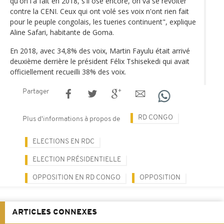
qu'on l'a fait en 2018, s'il ose encore, on va se révolter
contre la CENI. Ceux qui ont volé ses voix n'ont rien fait
pour le peuple congolais, les tueries continuent", explique
Aline Safari, habitante de Goma.
En 2018, avec 34,8% des voix, Martin Fayulu était arrivé
deuxième derrière le président Félix Tshisekedi qui avait
officiellement recueilli 38% des voix.
Partager
RD CONGO
Plus d'informations à propos de
ELECTIONS EN RDC
ELECTION PRÉSIDENTIELLE
OPPOSITION EN RD CONGO
OPPOSITION
ARTICLES CONNEXES