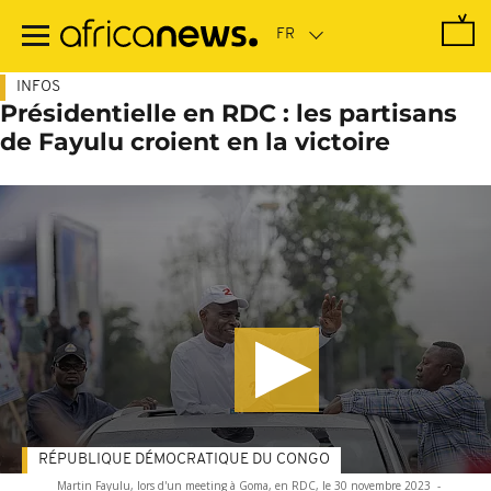
Passer
au
contenu
principal
INFOS
Présidentielle en RDC : les partisans
de Fayulu croient en la victoire
RÉPUBLIQUE DÉMOCRATIQUE DU CONGO
Martin Fayulu, lors d'un meeting à Goma, en RDC, le 30 novembre 2023
-