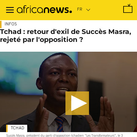
Passer
au
contenu
principal
INFOS
Tchad : retour d'exil de Succès Masra,
rejeté par l'opposition ?
TCHAD
Succès Masra, président du parti d'opposition tchadien "Les Transformateurs", le 3