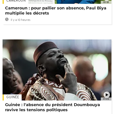
CAMEROUN
00:59
Cameroun : pour pallier son absence, Paul Biya
multiplie les décrets
Il y a 10 heures
GUINÉE
01:05
Guinée : l'absence du président Doumbouya
ravive les tensions politiques