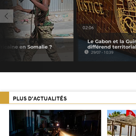
02:06
Le Gabon et la Guin
fricaine en Somalie ?
différend territoria
29/07 - 10:39
PLUS D'ACTUALITÉS