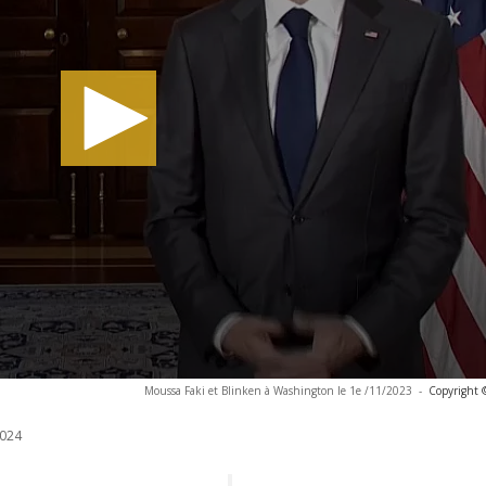
Moussa Faki et Blinken à Washington le 1e /11/2023
-
Copyright 
024