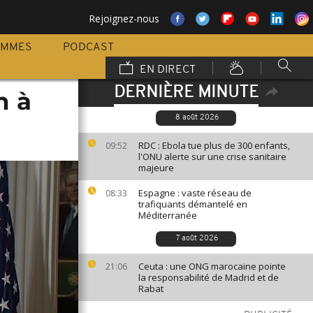
Rejoignez-nous
AMMES
PODCAST
EN DIRECT
DERNIÈRE MINUTE
n à
8 août 2026
RDC : Ebola tue plus de 300 enfants,
09:52
l'ONU alerte sur une crise sanitaire
majeure
Espagne : vaste réseau de
08:33
trafiquants démantelé en
Méditerranée
7 août 2026
Ceuta : une ONG marocaine pointe
21:06
la responsabilité de Madrid et de
Rabat