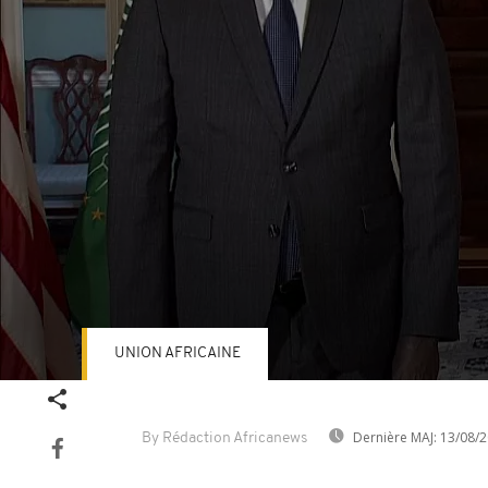
UNION AFRICAINE
Volume
90%
Dernière MAJ:
13/08/2
By Rédaction Africanews