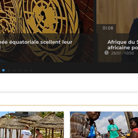
01:08
ée équatoriale scellent leur
Afrique du 
l
africaine p
28/07 - 10:50