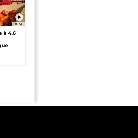
00:51
e à 4,6
que