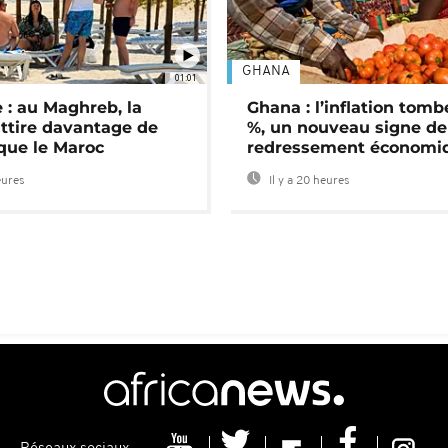
GHANA
01:01
 : au Maghreb, la
Ghana : l’inflation tomb
attire davantage de
%, un nouveau signe de
 que le Maroc
redressement économi
eures
Il y a 20 heures