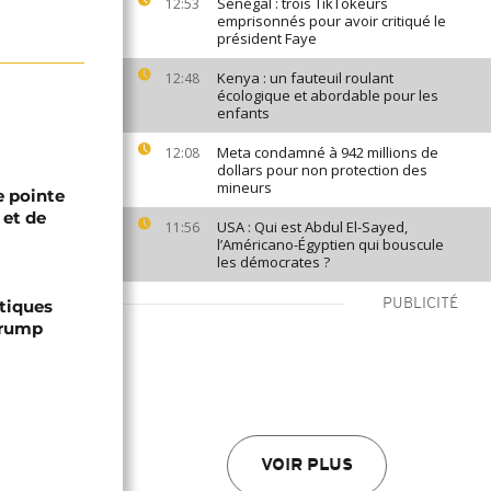
Sénégal : trois TikTokeurs
12:53
emprisonnés pour avoir critiqué le
président Faye
Kenya : un fauteuil roulant
12:48
écologique et abordable pour les
enfants
Meta condamné à 942 millions de
12:08
dollars pour non protection des
mineurs
 pointe
 et de
USA : Qui est Abdul El-Sayed,
11:56
l’Américano-Égyptien qui bouscule
les démocrates ?
ptiques
PUBLICITÉ
Trump
VOIR PLUS