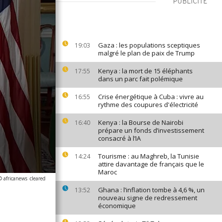
PUBLICITÉ
Gaza : les populations sceptiques
19:03
malgré le plan de paix de Trump
Kenya : la mort de 15 éléphants
17:55
dans un parc fait polémique
Crise énergétique à Cuba : vivre au
16:55
rythme des coupures d'électricité
Kenya : la Bourse de Nairobi
16:40
prépare un fonds d’investissement
consacré à l’IA
Tourisme : au Maghreb, la Tunisie
14:24
attire davantage de français que le
Maroc
© africanews
cleared
Ghana : l’inflation tombe à 4,6 %, un
13:52
nouveau signe de redressement
économique