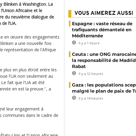
 Blinken à Washington. La
’Union Africaine et le
VOUS AIMEREZ AUSSI
adre du neuvième dialogue de
 de l’UA.
Espagne : vaste réseau de
trafiquants démantelé en
Méditerranée
 mise en œuvre des engagements
Blinken a une nouvelle fois
Il y a 1 heure
e représentation de l'Afrique
Ceuta : une ONG marocaine
la responsabilité de Madrid
Rabat
de plus en plus étroit entre les
Il y a 12 heures
e joue l'UA non seulement au
Le fait que l'UA ait été
Gaza : les populations sce
nnée en est la preuve.'', a
malgré le plan de paix de 
Il y a 14 heures
ligné leur engagement à
ités communes dans le cadre de
États-Unis et l'Union africaine