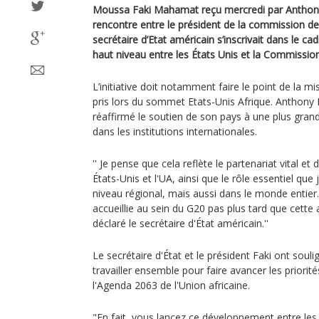
Moussa Faki Mahamat reçu mercredi par Anthony
rencontre entre le président de la commission de l
secrétaire d’Etat américain s’inscrivait dans le c
haut niveau entre les États Unis et la Commission
L’initiative doit notamment faire le point de la
pris lors du sommet Etats-Unis Afrique. Anthony 
réaffirmé le soutien de son pays à une plus grand
dans les institutions internationales.
'' Je pense que cela reflète le partenariat vital et 
États-Unis et l'UA, ainsi que le rôle essentiel qu
niveau régional, mais aussi dans le monde entier. 
accueillie au sein du G20 pas plus tard que cette a
déclaré le secrétaire d'État américain.''
Le secrétaire d'État et le président Faki ont sou
travailler ensemble pour faire avancer les prior
l'Agenda 2063 de l'Union africaine.
"En fait, vous lancez ce développement entre les 