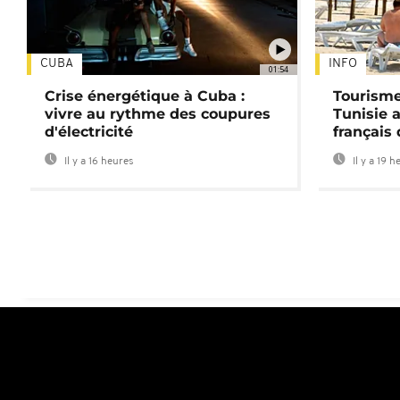
CUBA
INFO
01:54
Crise énergétique à Cuba :
Tourisme
vivre au rythme des coupures
Tunisie 
d'électricité
français
Il y a 16 heures
Il y a 19 h