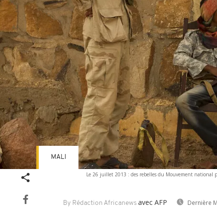
MALI
Le 26 juillet 2013 : des rebelles du Mouvement national p
avec AFP
Dernière M
By Rédaction Africanews