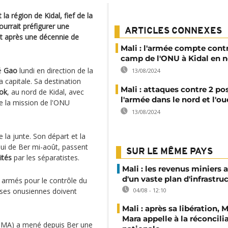
a région de Kidal, fief de la
ourrait préfigurer une
ARTICLES CONNEXES
nt après une décennie de
Mali : l'armée compte contr
camp de l'ONU à Kidal en
té
Gao
lundi en direction de la
13/08/2024
a capitale. Sa destination
Mali : attaques contre 2 po
ok
, au nord de Kidal, avec
l'armée dans le nord et l'ou
e la mission de l'ONU
13/08/2024
 la junte. Son départ et la
ui de Ber mi-août, passent
SUR LE MÊME PAYS
ités
par les séparatistes.
Mali : les revenus miniers 
d'un vaste plan d'infrastru
s armés pour le contrôle du
rises onusiennes doivent
04/08 - 12:10
Mali : après sa libération,
Mara appelle à la réconcili
MA) a mené depuis Ber une