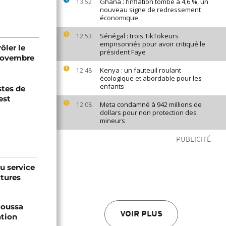
Ghana : l’inflation tombe à 4,6 %, un
13:52
nouveau signe de redressement
économique
Sénégal : trois TikTokeurs
12:53
emprisonnés pour avoir critiqué le
ôler le
président Faye
 novembre
Kenya : un fauteuil roulant
12:48
écologique et abordable pour les
enfants
stes de
est
Meta condamné à 942 millions de
12:08
dollars pour non protection des
mineurs
PUBLICITÉ
au service
ctures
 Moussa
VOIR PLUS
ation