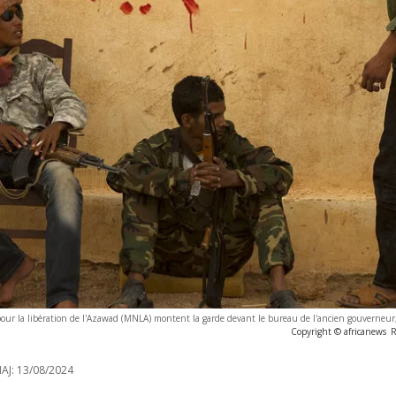
our la libération de l'Azawad (MNLA) montent la garde devant le bureau de l'ancien gouverneur,
Copyright © africanews
R
AJ:
13/08/2024