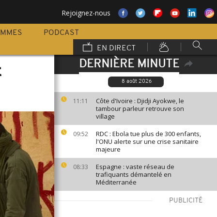
Rejoignez-nous
AMMES
PODCAST
EN DIRECT
DERNIÈRE MINUTE
t
8 août 2026
Côte d'Ivoire : Djidji Ayokwe, le
11:11
tambour parleur retrouve son
village
RDC : Ebola tue plus de 300 enfants,
09:52
l'ONU alerte sur une crise sanitaire
majeure
Espagne : vaste réseau de
08:33
trafiquants démantelé en
Méditerranée
PUBLICITÉ