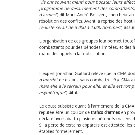
"Ils ont souvent menti pour booster leurs effect
programme de désarmement des combattants) e
d'armes"
, dit Marc-André Boisvert, chercheur a
résolution des conflits. Avant la reprise des hos
réaliste serait de 3 000 à 4.000 hommes"
, assure
L'organisation de ces groupes leur permet toute
combattants pour des périodes limitées, et des f
mardi des appels à la mobilisation.
L'expert Jonathan Guiffard relève que la CMA do
d'inertie"
de dix ans sans combattre.
"La CMA es
mais elle a le terrain pour elle, et elle est ro
asymétrique"
, dit-il.
Le doute subsiste quant à l'armement de la CMA. 
réputée être un couloir de
trafics d'armes
en pro
déclaré avoir abattu plusieurs aéronefs maliens de
Si la perte de certains appareils est attestée, le
établies formellement.