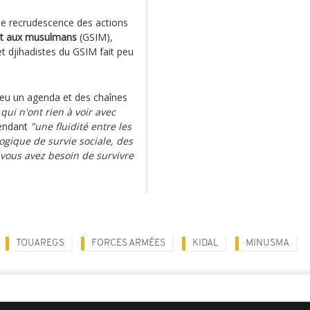
ne recrudescence des actions
 et aux musulmans
(GSIM),
et djihadistes du GSIM fait peu
 eu un agenda et des chaînes
 qui n'ont rien à voir avec
pendant
"une fluidité entre les
logique de survie sociale, des
vous avez besoin de survivre
TOUAREGS
FORCES ARMÉES
KIDAL
MINUSMA