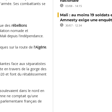
nationale
 l'armée. Ses combattants se
03/08 - 14:15
Mali : au moins 19 soldats 
Amnesty exige une enquê
ique des
rébellions
30/07 - 12:34
ulation nomade et
Mali depuis l'indépendance.
iques sur la route de
l'Algérie
.
iantes face aux séparatistes
ste en travers de la gorge des
2020 et font du rétablissement
.
soulevaient dans le nord en
ienne ne comptait qu'une
 parlementaire français de