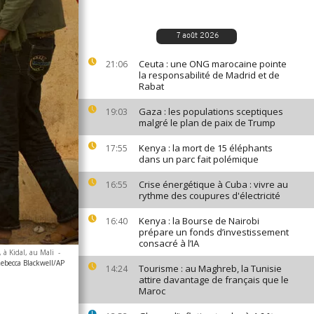
7 août 2026
Ceuta : une ONG marocaine pointe
21:06
la responsabilité de Madrid et de
Rabat
Gaza : les populations sceptiques
19:03
malgré le plan de paix de Trump
Kenya : la mort de 15 éléphants
17:55
dans un parc fait polémique
Crise énergétique à Cuba : vivre au
16:55
rythme des coupures d'électricité
Kenya : la Bourse de Nairobi
16:40
prépare un fonds d’investissement
consacré à l’IA
 à Kidal, au Mali
-
ebecca Blackwell/AP
Tourisme : au Maghreb, la Tunisie
14:24
attire davantage de français que le
Maroc