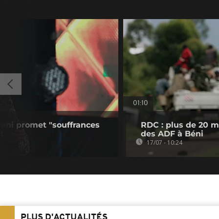
01:10
veni promet "souffrances
RDC : plus de 20 m
t
des ADF à Béni
17/07 - 10:24
PLUS D'ACTUALITÉS