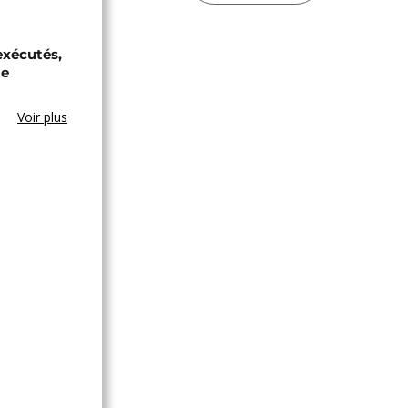
exécutés,
te
Voir plus