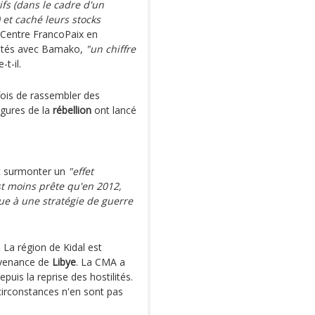
ifs (dans le cadre d'un
t caché leurs stocks
u Centre FrancoPaix en
tilités avec Bamako,
"un chiffre
-t-il.
fois de rassembler des
igures de la
rébellion
ont lancé
it surmonter un
"effet
t moins prête qu'en 2012,
mpue à une stratégie de guerre
La région de Kidal est
venance de
Libye
. La CMA a
puis la reprise des hostilités.
s circonstances n'en sont pas