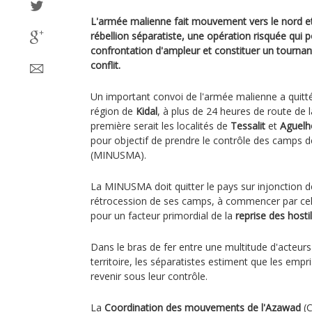
L'armée malienne fait mouvement vers le nord et l
rébellion séparatiste, une opération risquée qui p
confrontation d'ampleur et constituer un tourna
conflit.
Un important convoi de l'armée malienne a quit
région de
Kidal
, à plus de 24 heures de route de l
première serait les localités de
Tessalit
et
Aguelh
pour objectif de prendre le contrôle des camps d
(MINUSMA).
La MINUSMA doit quitter le pays sur injonction de
rétrocession de ses camps, à commencer par cel
pour un facteur primordial de la
reprise des hostil
Dans le bras de fer entre une multitude d'acteur
territoire, les séparatistes estiment que les emp
revenir sous leur contrôle.
La
Coordination des mouvements de l'Azawad
(C