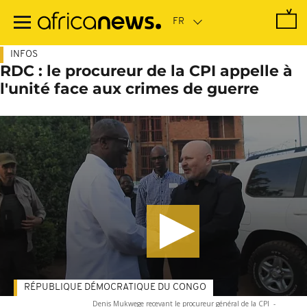
Passer
au
contenu
principal
INFOS
RDC : le procureur de la CPI appelle à
l'unité face aux crimes de guerre
RÉPUBLIQUE DÉMOCRATIQUE DU CONGO
Denis Mukwege recevant le procureur général de la CPI
-