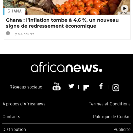
GHANA
00:51
Ghana : l’inflation tombe à 4,6 %, un nouveau
signe de redressement économique
Il y a 4 heures
Réseaux sociaux
A propos d'Africanews
Termes et Conditions
Contacts
Politique de Cookie
Distribution
Publicité