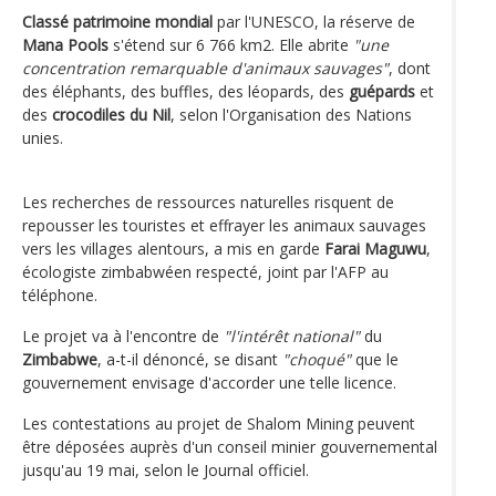
Classé patrimoine mondial
par l'UNESCO, la réserve de
Mana Pools
s'étend sur 6 766 km2. Elle abrite
"une
concentration remarquable d'animaux sauvages"
, dont
des éléphants, des buffles, des léopards, des
guépards
et
des
crocodiles du Nil
, selon l'Organisation des Nations
unies.
Les recherches de ressources naturelles risquent de
repousser les touristes et effrayer les animaux sauvages
vers les villages alentours, a mis en garde
Farai Maguwu
,
écologiste zimbabwéen respecté, joint par l'AFP au
téléphone.
Le projet va à l'encontre de
"l'intérêt national"
du
Zimbabwe
, a-t-il dénoncé, se disant
"choqué"
que le
gouvernement envisage d'accorder une telle licence.
Les contestations au projet de Shalom Mining peuvent
être déposées auprès d'un conseil minier gouvernemental
jusqu'au 19 mai, selon le Journal officiel.