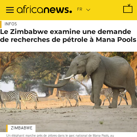
Passer
au
contenu
principal
INFOS
Le Zimbabwe examine une demande
de recherches de pétrole à Mana Pools
ZIMBABWE
Un éléphant marche près de zèbres dans le parc national de Mana Pools, au