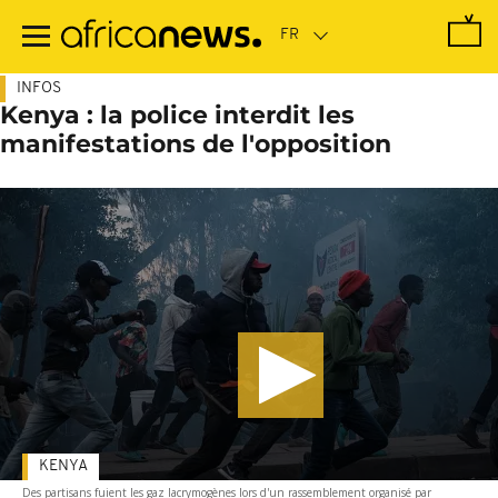
Passer
au
contenu
principal
INFOS
Kenya : la police interdit les
manifestations de l'opposition
KENYA
Des partisans fuient les gaz lacrymogènes lors d'un rassemblement organisé par