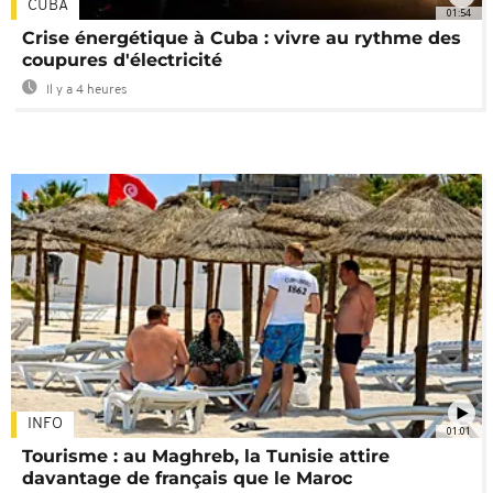
CUBA
01:54
Crise énergétique à Cuba : vivre au rythme des
coupures d'électricité
Il y a 4 heures
INFO
01:01
Tourisme : au Maghreb, la Tunisie attire
davantage de français que le Maroc