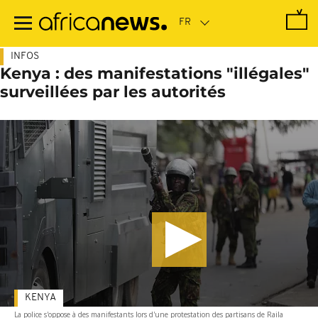
Passer
au
contenu
principal
INFOS
Kenya : des manifestations "illégales"
surveillées par les autorités
KENYA
La police s'oppose à des manifestants lors d'une protestation des partisans de Raila