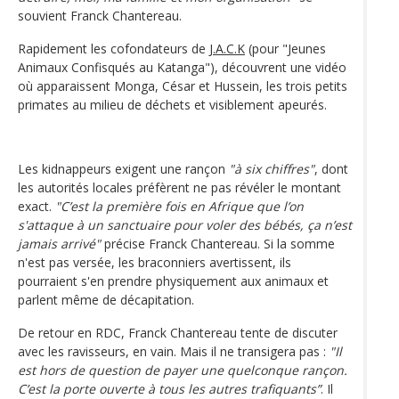
souvient Franck Chantereau.
Rapidement les cofondateurs de
J.A.C.K
(pour "Jeunes
Animaux Confisqués au Katanga"), découvrent une vidéo
où apparaissent Monga, César et Hussein, les trois petits
primates au milieu de déchets et visiblement apeurés.
Les kidnappeurs exigent une rançon
"à six chiffres"
, dont
les autorités locales préfèrent ne pas révéler le montant
exact.
"C’est la première fois en Afrique que l’on
s'attaque à un sanctuaire pour voler des bébés, ça n’est
jamais arrivé"
précise Franck Chantereau. Si la somme
n'est pas versée, les braconniers avertissent, ils
pourraient s'en prendre physiquement aux animaux et
parlent même de décapitation.
De retour en RDC, Franck Chantereau tente de discuter
avec les ravisseurs, en vain. Mais il ne transigera pas :
"Il
est hors de question de payer une quelconque rançon.
C’est la porte ouverte à tous les autres trafiquants”
. Il