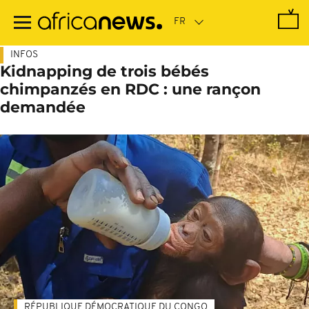
Passer
au
contenu
principal
INFOS
Kidnapping de trois bébés
chimpanzés en RDC : une rançon
demandée
RÉPUBLIQUE DÉMOCRATIQUE DU CONGO