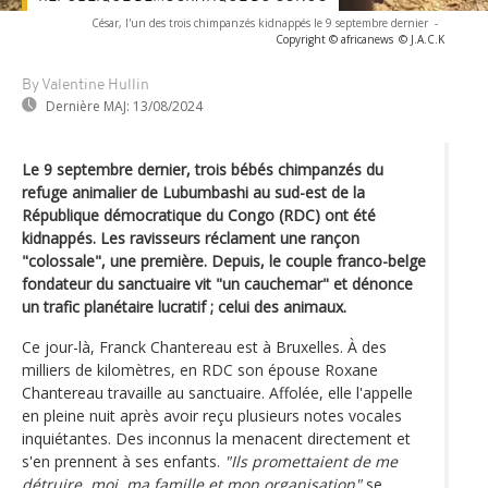
César, l'un des trois chimpanzés kidnappés le 9 septembre dernier
-
Copyright © africanews
© J.A.C.K
By Valentine Hullin
Dernière MAJ:
13/08/2024
Le 9 septembre dernier, trois bébés chimpanzés du
refuge animalier de Lubumbashi au sud-est de la
République démocratique du Congo (RDC) ont été
kidnappés. Les ravisseurs réclament une rançon
"colossale", une première. Depuis, le couple franco-belge
fondateur du sanctuaire vit "un cauchemar" et dénonce
un trafic planétaire lucratif ; celui des animaux.
Ce jour-là, Franck Chantereau est à Bruxelles. À des
milliers de kilomètres, en RDC son épouse Roxane
Chantereau travaille au sanctuaire. Affolée, elle l'appelle
en pleine nuit après avoir reçu plusieurs notes vocales
inquiétantes. Des inconnus la menacent directement et
s'en prennent à ses enfants.
"Ils promettaient de me
détruire, moi, ma famille et mon organisation"
se