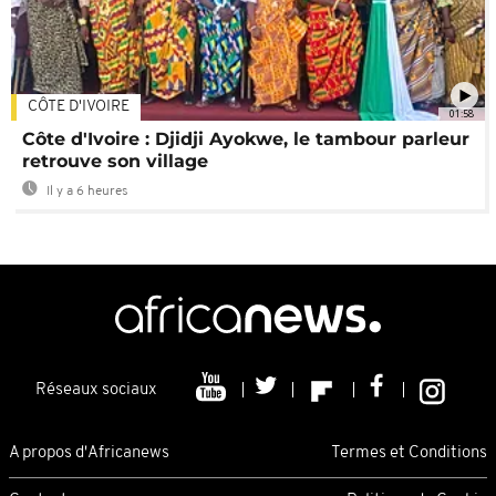
CÔTE D'IVOIRE
01:58
Côte d'Ivoire : Djidji Ayokwe, le tambour parleur
retrouve son village
Il y a 6 heures
Réseaux sociaux
A propos d'Africanews
Termes et Conditions