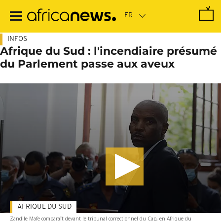
Passer
au
contenu
principal
INFOS
Afrique du Sud : l'incendiaire présumé
du Parlement passe aux aveux
AFRIQUE DU SUD
Zandile Mafe comparaît devant le tribunal correctionnel du Cap, en Afrique du