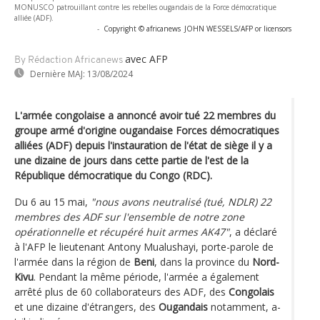
MONUSCO patrouillant contre les rebelles ougandais de la Force démocratique
alliée (ADF).
-
Copyright © africanews
JOHN WESSELS/AFP or licensors
avec AFP
By Rédaction Africanews
Dernière MAJ:
13/08/2024
L'armée congolaise a annoncé avoir tué 22 membres du
groupe armé d'origine ougandaise Forces démocratiques
alliées (ADF) depuis l'instauration de l'état de siège il y a
une dizaine de jours dans cette partie de l'est de la
République démocratique du Congo (RDC).
Du 6 au 15 mai,
"nous avons neutralisé (tué, NDLR) 22
membres des ADF sur l'ensemble de notre zone
opérationnelle et récupéré huit armes AK47"
, a déclaré
à l'AFP le lieutenant Antony Mualushayi, porte-parole de
l'armée dans la région de
Beni
, dans la province du
Nord-
Kivu
. Pendant la même période, l'armée a également
arrêté plus de 60 collaborateurs des ADF, des
Congolais
et une dizaine d'étrangers, des
Ougandais
notamment, a-