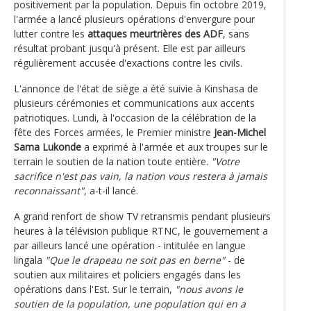
positivement par la population. Depuis fin octobre 2019,
l'armée a lancé plusieurs opérations d'envergure pour
lutter contre les
attaques meurtrières des ADF
, sans
résultat probant jusqu'à présent. Elle est par ailleurs
régulièrement accusée d'exactions contre les civils.
L'annonce de l'état de siège a été suivie à Kinshasa de
plusieurs cérémonies et communications aux accents
patriotiques. Lundi, à l'occasion de la célébration de la
fête des Forces armées, le Premier ministre
Jean-Michel
Sama Lukonde
a exprimé à l'armée et aux troupes sur le
terrain le soutien de la nation toute entière.
"Votre
sacrifice n'est pas vain, la nation vous restera à jamais
reconnaissant"
, a-t-il lancé.
A grand renfort de show TV retransmis pendant plusieurs
heures à la télévision publique RTNC, le gouvernement a
par ailleurs lancé une opération - intitulée en langue
lingala
"Que le drapeau ne soit pas en berne"
- de
soutien aux militaires et policiers engagés dans les
opérations dans l'Est. Sur le terrain,
"nous avons le
soutien de la population, une population qui en a