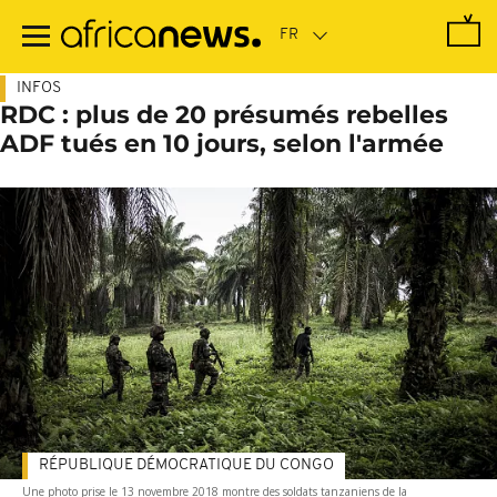
Passer
au
contenu
principal
INFOS
RDC : plus de 20 présumés rebelles
ADF tués en 10 jours, selon l'armée
RÉPUBLIQUE DÉMOCRATIQUE DU CONGO
Une photo prise le 13 novembre 2018 montre des soldats tanzaniens de la