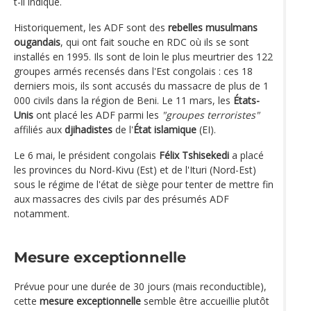
t-il indiqué.
Historiquement, les ADF sont des
rebelles musulmans
ougandais
, qui ont fait souche en RDC où ils se sont
installés en 1995. Ils sont de loin le plus meurtrier des 122
groupes armés recensés dans l'Est congolais : ces 18
derniers mois, ils sont accusés du massacre de plus de 1
000 civils dans la région de Beni. Le 11 mars, les
États-
Unis
ont placé les ADF parmi les
"groupes terroristes"
affiliés aux
djihadistes
de l'
État islamique
(EI).
Le 6 mai, le président congolais
Félix Tshisekedi
a placé
les provinces du Nord-Kivu (Est) et de l'Ituri (Nord-Est)
sous le régime de l'état de siège pour tenter de mettre fin
aux massacres des civils par des présumés ADF
notamment.
Mesure exceptionnelle
Prévue pour une durée de 30 jours (mais reconductible),
cette
mesure exceptionnelle
semble être accueillie plutôt