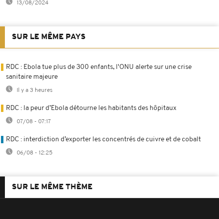
13/08/2024
SUR LE MÊME PAYS
RDC : Ebola tue plus de 300 enfants, l'ONU alerte sur une crise
sanitaire majeure
Il y a 3 heures
RDC : la peur d’Ebola détourne les habitants des hôpitaux
07/08 - 07:17
RDC : interdiction d’exporter les concentrés de cuivre et de cobalt
06/08 - 12:25
SUR LE MÊME THÈME