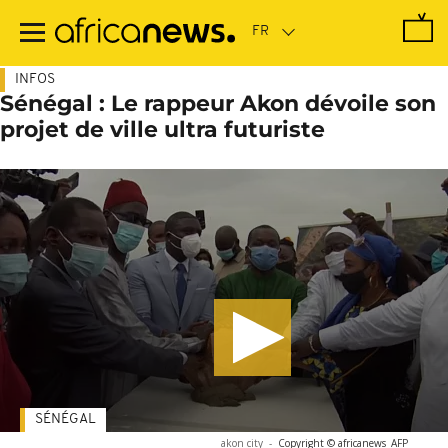
Passer
au
contenu
principal
INFOS
Sénégal : Le rappeur Akon dévoile son
projet de ville ultra futuriste
SÉNÉGAL
akon city
-
Copyright © africanews
AFP