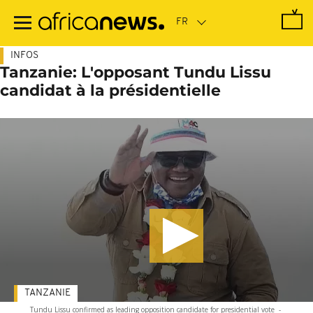
Passer
au
contenu
principal
INFOS
Tanzanie: L'opposant Tundu Lissu
candidat à la présidentielle
TANZANIE
Tundu Lissu confirmed as leading opposition candidate for presidential vote
-