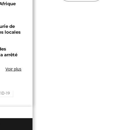
Afrique
urie de
es locales
des
a arrêté
Voir plus
ID-19