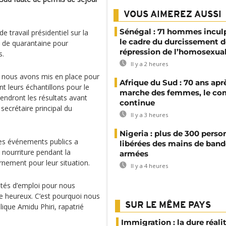
VOUS AIMEREZ AUSSI
Sénégal : 71 hommes incul
 travail présidentiel sur la
le cadre du durcissement d
s de quarantaine pour
répression de l’homosexual
s.
Il y a 2 heures
 que nous avons mis en place pour
Afrique du Sud : 70 ans aprè
t leurs échantillons pour le
marche des femmes, le co
tiendront les résultats avant
continue
secrétaire principal du
Il y a 3 heures
Nigeria : plus de 300 perso
des événements publics a
libérées des mains de band
a nourriture pendant la
armées
nement pour leur situation.
Il y a 4 heures
ités d’emploi pour nous
re heureux. C’est pourquoi nous
SUR LE MÊME PAYS
lique Amidu Phiri, rapatrié
Immigration : la dure réali