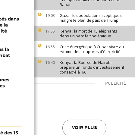
Rabat
Gaza : les populations sceptiques
19:03
pés dans
malgré le plan de paix de Trump
e la
ité
Kenya : la mort de 15 éléphants
17:55
dans un parc fait polémique
Crise énergétique à Cuba : vivre au
16:55
s la
rythme des coupures d'électricité
mbat
Kenya : la Bourse de Nairobi
16:40
prépare un fonds d’investissement
consacré à l’IA
nnes
PUBLICITÉ
es
VOIR PLUS
té des 15