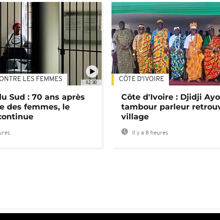
ONTRE LES FEMMES
CÔTE D'IVOIRE
02:30
du Sud : 70 ans après
Côte d'Ivoire : Djidji Ay
e des femmes, le
tambour parleur retrou
continue
village
eures
Il y a 8 heures