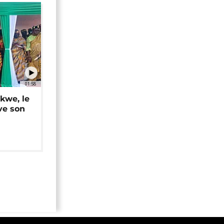
01:58
okwe, le
ve son