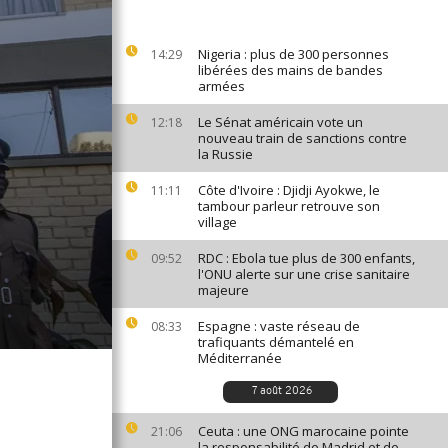
Nigeria : plus de 300 personnes
14:29
libérées des mains de bandes
armées
Le Sénat américain vote un
12:18
nouveau train de sanctions contre
la Russie
Côte d'Ivoire : Djidji Ayokwe, le
11:11
tambour parleur retrouve son
village
RDC : Ebola tue plus de 300 enfants,
09:52
l'ONU alerte sur une crise sanitaire
majeure
Espagne : vaste réseau de
08:33
trafiquants démantelé en
Méditerranée
7 août 2026
Ceuta : une ONG marocaine pointe
21:06
la responsabilité de Madrid et de