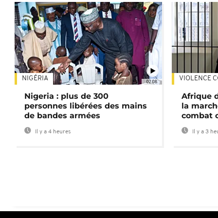
NIGÉRIA
VIOLENCE C
02:08
Nigeria : plus de 300
Afrique 
personnes libérées des mains
la march
de bandes armées
combat 
Il y a 4 heures
Il y a 3 h