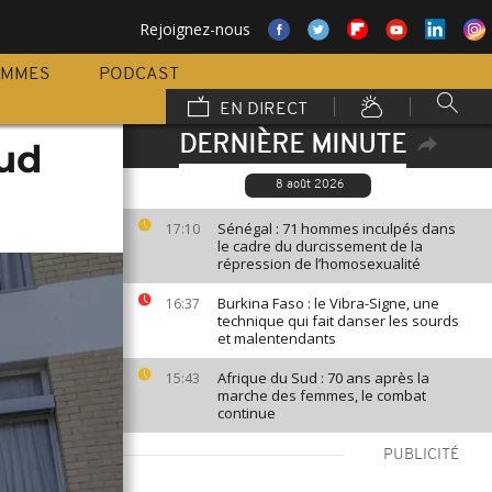
Rejoignez-nous
AMMES
PODCAST
EN DIRECT
DERNIÈRE MINUTE
Sud
8 août 2026
Sénégal : 71 hommes inculpés dans
17:10
le cadre du durcissement de la
répression de l’homosexualité
Burkina Faso : le Vibra-Signe, une
16:37
technique qui fait danser les sourds
et malentendants
Afrique du Sud : 70 ans après la
15:43
marche des femmes, le combat
continue
PUBLICITÉ