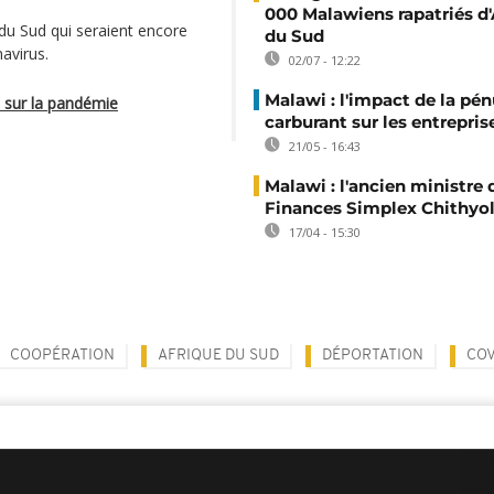
000 Malawiens rapatriés d'
 du Sud qui seraient encore
du Sud
avirus.
02/07 - 12:22
Malawi : l'impact de la pén
t sur la pandémie
carburant sur les entrepris
21/05 - 16:43
Malawi : l'ancien ministre 
Finances Simplex Chithyol
17/04 - 15:30
COOPÉRATION
AFRIQUE DU SUD
DÉPORTATION
COV