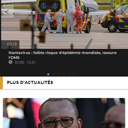
00:13
Hantavirus : faible risque d'épidémie mondiale, rassure
l'OMS
07/05 - 13:31
PLUS D'ACTUALITÉS