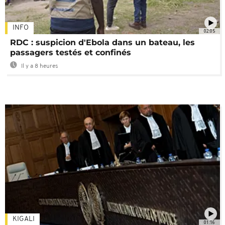
INFO
02:05
RDC : suspicion d'Ebola dans un bateau, les
passagers testés et confinés
Il y a 8 heures
KIGALI
01:16