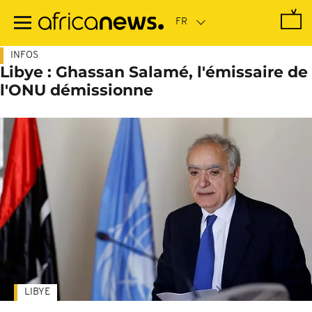
Passer
au
contenu
principal
INFOS
Libye : Ghassan Salamé, l'émissaire de
l'ONU démissionne
LIBYE