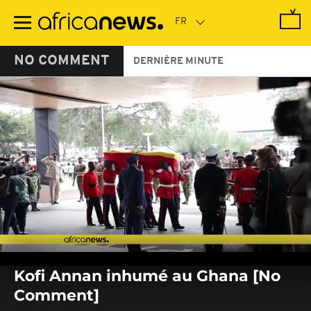
Passer
au
contenu
principal
NO COMMENT
DERNIÈRE MINUTE
0
seconds
Kofi Annan inhumé au Ghana [No
of
0
Comment]
seconds